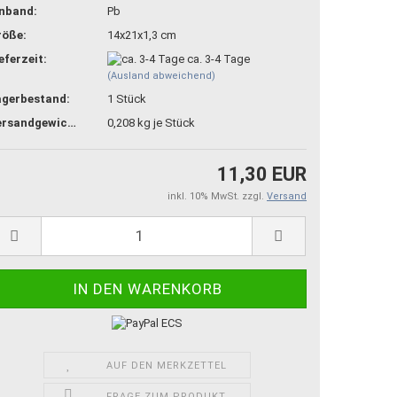
inband:
Pb
röße:
14x21x1,3 cm
eferzeit:
ca. 3-4 Tage
(Ausland abweichend)
agerbestand:
1
Stück
Versandgewicht:
0,208
kg je Stück
11,30 EUR
inkl. 10% MwSt. zzgl.
Versand
AUF DEN MERKZETTEL
FRAGE ZUM PRODUKT