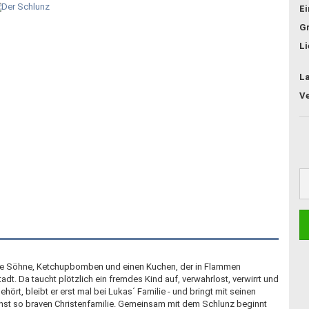
E
G
Li
L
rene Söhne, Ketchupbomben und einen Kuchen, der in Flammen
dt. Da taucht plötzlich ein fremdes Kind auf, verwahrlost, verwirrt und
rt, bleibt er erst mal bei Lukas´ Familie - und bringt mit seinen
nst so braven Christenfamilie. Gemeinsam mit dem Schlunz beginnt