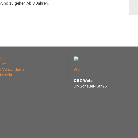
Grund zu gehen.Ab 8 Jahren.
um
utz
nd Versandinfo
Wels
fsrecht
CBZ Wels
Dr.-Schauer- Str.26