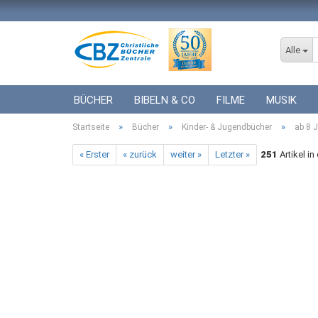
Alle
BÜCHER
BIBELN & CO
FILME
MUSIK
»
»
»
Startseite
ICF BÜCHER
Bücher
VERSCHIEDENES
Kinder- & Jugendbücher
GESCHENKE 
ab 8 
« Erster
« zurück
weiter »
Letzter »
251
Artikel in