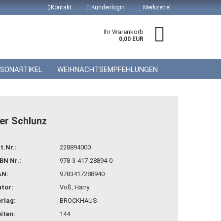
Kontakt
Kundenlogin
Merkzettel
Ihr Warenkorb
0,00 EUR
ISONARTIKEL
WEIHNACHTSEMPFEHLUNGEN
er Schlunz
 erstellen
t.Nr.:
228894000
wort vergessen?
BN Nr.:
978-3-417-28894-0
AN:
9783417288940
tor:
Voß, Harry
rlag:
BROCKHAUS
iten:
144