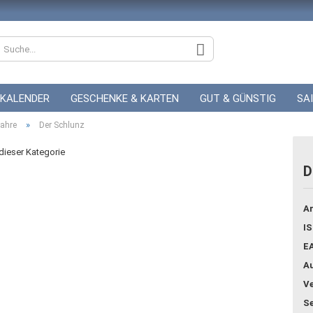
KALENDER
GESCHENKE & KARTEN
GUT & GÜNSTIG
SA
»
ZUR HOCHZEIT
Jahre
Der Schlunz
GUTSCHEINE
 dieser Kategorie
D
Konto
Ar
Pass
IS
E
Au
Ve
Se