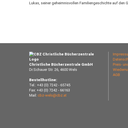
Lukas, seiner geheimnisvollen Familiengeschichte auf den 
Impress
Datensch
Christliche Bücherzentrale GmbH
Preis- u
Dr.Schauer Str. 26, 4600 Wels
Wiederru
AGB
Bestellhotline:
Tel.: +43 (0) 7242 - 65745
Fax: +43 (0) 7242 - 66163
Mail:
cbz-wels@cbz.at