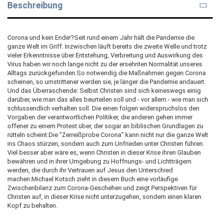
Beschreibung
Corona und kein Ende!?Seit rund einem Jahr hält die Pandemie die
ganze Welt im Griff. Inzwischen läuft bereits die zweite Welle und trotz
vieler Erkenntnisse über Entstehung, Verbreitung und Auswirkung des
Virus haben wir noch lange nicht zu der ersehnten Normalität unseres
Alltags zurückgefunden.So notwendig die Maßnahmen gegen Corona
scheinen, so umstrittener werden sie, je länger die Pandemie andauert.
Und das Überraschende: Selbst Christen sind sich keineswegs einig
darüber, wie man das alles beurteilen soll und - vor allem - wie man sich
schlussendlich verhalten soll. Die einen folgen widerspruchslos den
Vorgaben der verantwortlichen Politiker, die anderen gehen immer
offener zu einem Protest über, der sogar an biblischen Grundlagen zu
rütteln scheint.Die "Zerreißprobe Corona" kann nicht nur die ganze Welt
ins Chaos stürzen, sondern auch zum Unfrieden unter Christen führen.
Viel besser aber wäre es, wenn Christen in dieser Krise ihren Glauben
bewähren und in ihrer Umgebung zu Hoffnungs- und Lichtträgern
werden, die durch ihr Vertrauen auf Jesus den Unterschied
machen.Michael Kotsch zieht in diesem Buch eine vorläufige
Zwischenbilanz zum Corona-Geschehen und zeigt Perspektiven für
Christen auf, in dieser Krise nicht unterzugehen, sondern einen klaren
Kopf zu behalten.