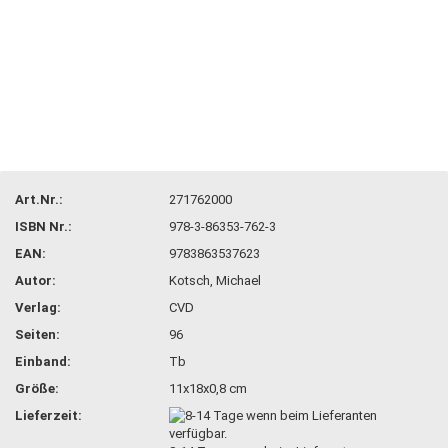
Art.Nr.:
271762000
ISBN Nr.:
978-3-86353-762-3
EAN:
9783863537623
Autor:
Kotsch, Michael
Verlag:
CVD
Seiten:
96
Einband:
Tb
Größe:
11x18x0,8 cm
Lieferzeit: