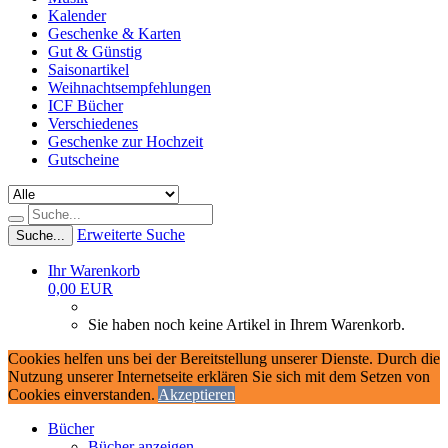
Kalender
Geschenke & Karten
Gut & Günstig
Saisonartikel
Weihnachtsempfehlungen
ICF Bücher
Verschiedenes
Geschenke zur Hochzeit
Gutscheine
Erweiterte Suche
Suche...
Ihr Warenkorb
0,00 EUR
Sie haben noch keine Artikel in Ihrem Warenkorb.
Cookies helfen uns bei der Bereitstellung unserer Dienste. Durch die
Nutzung unserer Internetseite erklären Sie sich mit dem Setzen von
Cookies einverstanden.
Akzeptieren
Bücher
Bücher anzeigen