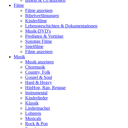
Bibeln & Co anzeigen
Filme
Filme anzeigen
Bibelverfilmungen
Kinderfilme
Lebensgeschichten & Dokumentationen
Musik-DVD's
Predigten & Vorträge
Sonstige Filme
Spielfilme
Filme anzeigen
Musik
Musik anzeigen
Chormusik
Country, Folk
Gospel & Soul
Hard & Heavy
HipHop, Rap, Reggae
Instrumental
Kinderlieder
Klassik
Liedermacher
Lobpreis
Musicals
Rock & Pop