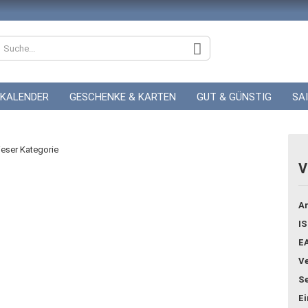
KALENDER
GESCHENKE & KARTEN
GUT & GÜNSTIG
SA
ZUR HOCHZEIT
GUTSCHEINE
dieser Kategorie
V
Konto
Ar
Pass
IS
E
Ve
Se
E