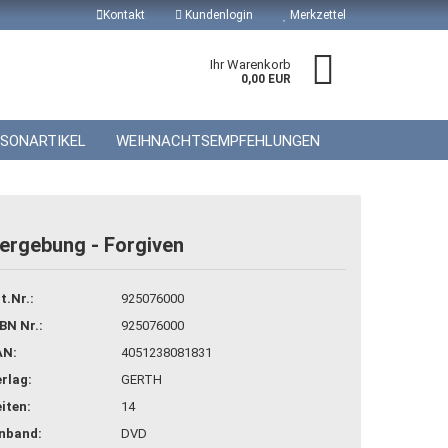
Kontakt
Kundenlogin
Merkzettel
Ihr Warenkorb
0,00 EUR
ISONARTIKEL
WEIHNACHTSEMPFEHLUNGEN
ergebung - Forgiven
 erstellen
t.Nr.:
925076000
wort vergessen?
BN Nr.:
925076000
AN:
4051238081831
rlag:
GERTH
iten:
14
inband:
DVD