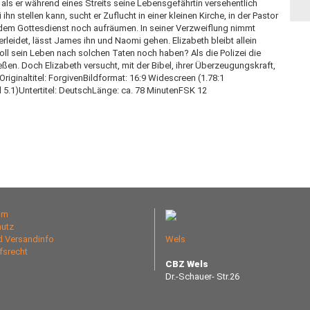
als er während eines Streits seine Lebensgefährtin versehentlich
ihn stellen kann, sucht er Zuflucht in einer kleinen Kirche, in der Pastor
dem Gottesdienst noch aufräumen. In seiner Verzweiflung nimmt
erleidet, lässt James ihn und Naomi gehen. Elizabeth bleibt allein
ll sein Leben nach solchen Taten noch haben? Als die Polizei die
ßen. Doch Elizabeth versucht, mit der Bibel, ihrer Überzeugungskraft,
riginaltitel: ForgivenBildformat: 16:9 Widescreen (1.78:1
5.1)Untertitel: DeutschLänge: ca. 78 MinutenFSK 12
um
utz
nd Versandinfo
Wels
fsrecht
CBZ Wels
Dr.-Schauer- Str.26