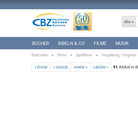
Alle
BÜCHER
BIBELN & CO
FILME
MUSIK
»
»
»
Startseite
ICF BÜCHER
Filme
VERSCHIEDENES
Spielfilme
Vergebung - Forgiven
GESCHENKE 
« Erster
« zurück
weiter »
Letzter »
91
Artikel in 