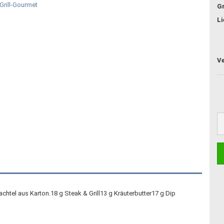
G
Li
htel aus Karton.18 g Steak & Grill13 g Kräuterbutter17 g Dip