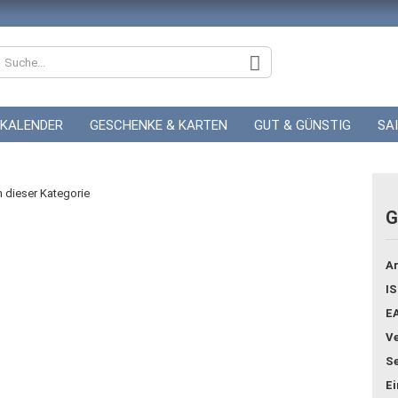
KALENDER
GESCHENKE & KARTEN
GUT & GÜNSTIG
SA
ZUR HOCHZEIT
GUTSCHEINE
in dieser Kategorie
G
Konto
Ar
Pass
IS
E
Ve
Se
E