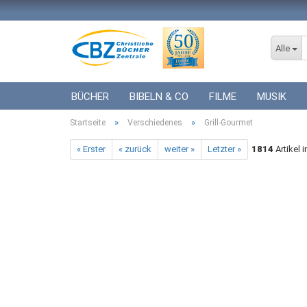
Alle
BÜCHER
BIBELN & CO
FILME
MUSIK
»
»
Startseite
ICF BÜCHER
Verschiedenes
VERSCHIEDENES
Grill-Gourmet
GESCHENKE 
« Erster
« zurück
weiter »
Letzter »
1814
Artikel 