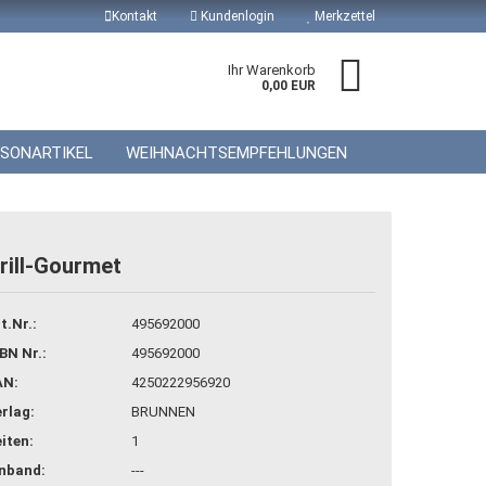
Kontakt
Kundenlogin
Merkzettel
Ihr Warenkorb
0,00 EUR
ISONARTIKEL
WEIHNACHTSEMPFEHLUNGEN
rill-Gourmet
 erstellen
t.Nr.:
495692000
wort vergessen?
BN Nr.:
495692000
AN:
4250222956920
rlag:
BRUNNEN
iten:
1
inband:
---