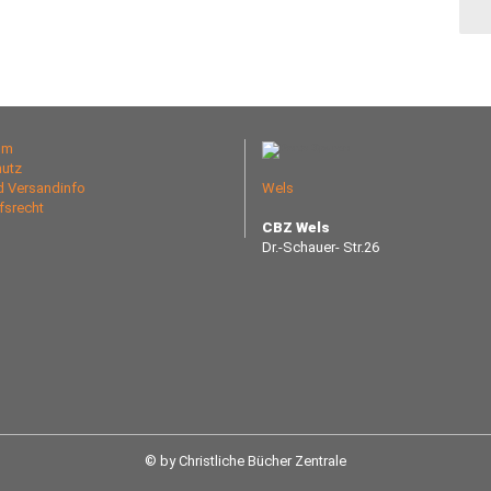
um
utz
nd Versandinfo
Wels
fsrecht
CBZ Wels
Dr.-Schauer- Str.26
© by Christliche Bücher Zentrale