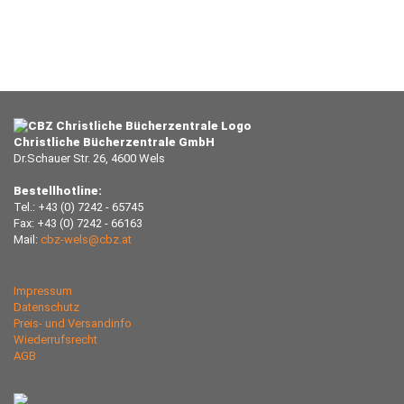
Christliche Bücherzentrale GmbH
Dr.Schauer Str. 26, 4600 Wels
Bestellhotline:
Tel.: +43 (0) 7242 - 65745
Fax: +43 (0) 7242 - 66163
Mail:
cbz-wels@cbz.at
Impressum
Datenschutz
Preis- und Versandinfo
Wiederrufsrecht
AGB