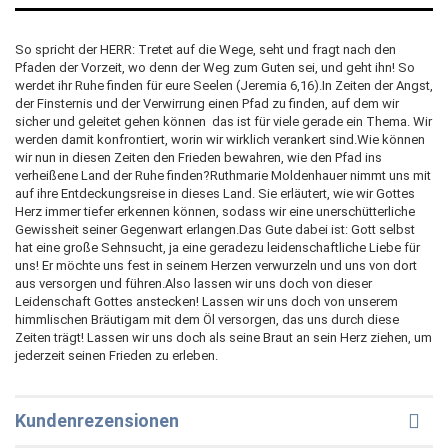
So spricht der HERR: Tretet auf die Wege, seht und fragt nach den
Pfaden der Vorzeit, wo denn der Weg zum Guten sei, und geht ihn! So
werdet ihr Ruhe finden für eure Seelen (Jeremia 6,16).In Zeiten der Angst,
der Finsternis und der Verwirrung einen Pfad zu finden, auf dem wir
sicher und geleitet gehen können  das ist für viele gerade ein Thema. Wir
werden damit konfrontiert, worin wir wirklich verankert sind.Wie können
wir nun in diesen Zeiten den Frieden bewahren, wie den Pfad ins
verheißene Land der Ruhe finden?Ruthmarie Moldenhauer nimmt uns mit
auf ihre Entdeckungsreise in dieses Land. Sie erläutert, wie wir Gottes
Herz immer tiefer erkennen können, sodass wir eine unerschütterliche
Gewissheit seiner Gegenwart erlangen.Das Gute dabei ist: Gott selbst
hat eine große Sehnsucht, ja eine geradezu leidenschaftliche Liebe für
uns! Er möchte uns fest in seinem Herzen verwurzeln und uns von dort
aus versorgen und führen.Also lassen wir uns doch von dieser
Leidenschaft Gottes anstecken! Lassen wir uns doch von unserem
himmlischen Bräutigam mit dem Öl versorgen, das uns durch diese
Zeiten trägt! Lassen wir uns doch als seine Braut an sein Herz ziehen, um
jederzeit seinen Frieden zu erleben.
Kundenrezensionen