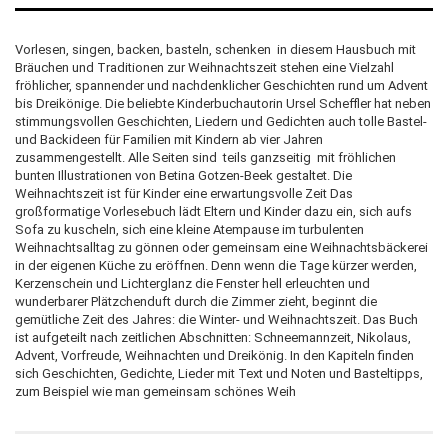
Vorlesen, singen, backen, basteln, schenken  in diesem Hausbuch mit
Bräuchen und Traditionen zur Weihnachtszeit stehen eine Vielzahl
fröhlicher, spannender und nachdenklicher Geschichten rund um Advent
bis Dreikönige. Die beliebte Kinderbuchautorin Ursel Scheffler hat neben
stimmungsvollen Geschichten, Liedern und Gedichten auch tolle Bastel-
und Backideen für Familien mit Kindern ab vier Jahren
zusammengestellt. Alle Seiten sind  teils ganzseitig  mit fröhlichen
bunten Illustrationen von Betina Gotzen-Beek gestaltet. Die
Weihnachtszeit ist für Kinder eine erwartungsvolle Zeit Das
großformatige Vorlesebuch lädt Eltern und Kinder dazu ein, sich aufs
Sofa zu kuscheln, sich eine kleine Atempause im turbulenten
Weihnachtsalltag zu gönnen oder gemeinsam eine Weihnachtsbäckerei
in der eigenen Küche zu eröffnen. Denn wenn die Tage kürzer werden,
Kerzenschein und Lichterglanz die Fenster hell erleuchten und
wunderbarer Plätzchenduft durch die Zimmer zieht, beginnt die
gemütliche Zeit des Jahres: die Winter- und Weihnachtszeit. Das Buch
ist aufgeteilt nach zeitlichen Abschnitten: Schneemannzeit, Nikolaus,
Advent, Vorfreude, Weihnachten und Dreikönig. In den Kapiteln finden
sich Geschichten, Gedichte, Lieder mit Text und Noten und Basteltipps,
zum Beispiel wie man gemeinsam schönes Weih