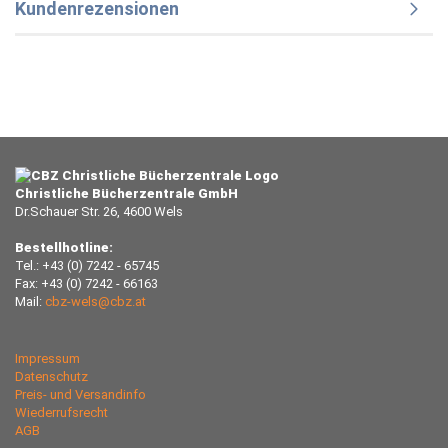
Kundenrezensionen
Christliche Bücherzentrale GmbH
Dr.Schauer Str. 26, 4600 Wels
Bestellhotline:
Tel.: +43 (0) 7242 - 65745
Fax: +43 (0) 7242 - 66163
Mail:
cbz-wels@cbz.at
Impressum
Datenschutz
Preis- und Versandinfo
Wiederrufsrecht
AGB