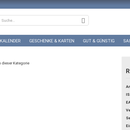
KALENDER
GESCHENKE & KARTEN
GUT & GÜNSTIG
SA
ZUR HOCHZEIT
GUTSCHEINE
in dieser Kategorie
R
Konto
Ar
Pass
IS
E
Ve
Se
E