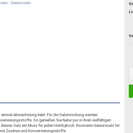
G
Li
uch einmal Abwechslung liebt. Für die Salzmischung werden
rvierungsstoffe. So genießen Sie Natur pur in ihren vielfältigen
st dieses Salz ein Muss für jeden Hobbykoch. Rosmarin-Gewürzsalz für
Ohne Zusätze und Konservierungsstoffe.