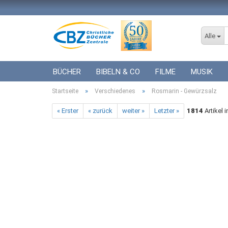
Alle
BÜCHER
BIBELN & CO
FILME
MUSIK
»
»
Startseite
ICF BÜCHER
Verschiedenes
VERSCHIEDENES
Rosmarin - Gewürzsalz
GESCHENKE 
« Erster
« zurück
weiter »
Letzter »
1814
Artikel 