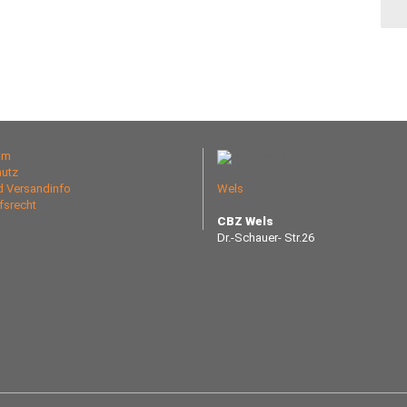
um
utz
nd Versandinfo
Wels
fsrecht
CBZ Wels
Dr.-Schauer- Str.26