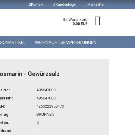
Kontakt
Kundenlogin
Merkzettel
Ihr Warenkorb
0,00 EUR
ISONARTIKEL
WEIHNACHTSEMPFEHLUNGEN
osmarin - Gewürzsalz
 erstellen
t.Nr.:
495647000
wort vergessen?
BN Nr.:
495647000
AN:
4250222956470
rlag:
BRUNNEN
iten:
5
inband:
---