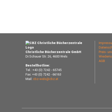
Impress
Datensch
Christliche Bücherzentrale GmbH
Preis- u
Dr.Schauer Str. 26, 4600 Wels
Wiederru
AGB
Bestellhotline:
Tel.: +43 (0) 7242 - 65745
Fax: +43 (0) 7242 - 66163
Mail:
cbz-wels@cbz.at