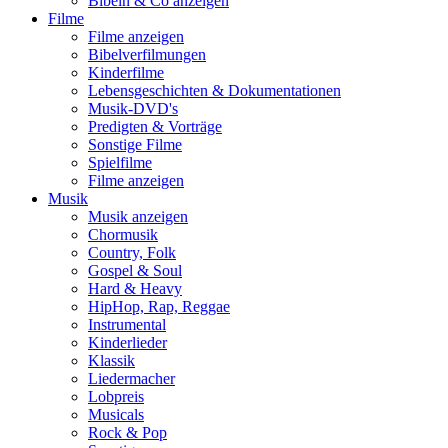
Bibeln & Co anzeigen
Filme
Filme anzeigen
Bibelverfilmungen
Kinderfilme
Lebensgeschichten & Dokumentationen
Musik-DVD's
Predigten & Vorträge
Sonstige Filme
Spielfilme
Filme anzeigen
Musik
Musik anzeigen
Chormusik
Country, Folk
Gospel & Soul
Hard & Heavy
HipHop, Rap, Reggae
Instrumental
Kinderlieder
Klassik
Liedermacher
Lobpreis
Musicals
Rock & Pop