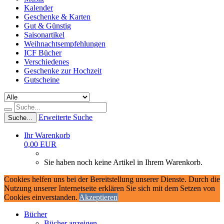
Kalender
Geschenke & Karten
Gut & Günstig
Saisonartikel
Weihnachtsempfehlungen
ICF Bücher
Verschiedenes
Geschenke zur Hochzeit
Gutscheine
Erweiterte Suche
Suche...
Ihr Warenkorb
0,00 EUR
Sie haben noch keine Artikel in Ihrem Warenkorb.
Cookies helfen uns bei der Bereitstellung unserer Dienste. Durch die
Nutzung unserer Internetseite erklären Sie sich mit dem Setzen von
Cookies einverstanden.
Akzeptieren
Bücher
Bücher anzeigen