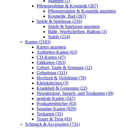
Magnete (2)
Pflegeprodukte & Kosmetik (267)
Pflegeprodukte & Kosmetik anzeigen
Kosmetik, Bad (267)
Spiele & Spielzeug (216)
Spiele & Spielzeug anzeigen
Bälle, Wurfscheiben, Ballons (2)
Spiele (214)
Karten (2183)
Karten anzeigen
Aufkleber-Karten (63)
CD-Karten (47)
Faltkarten (263)
Geburt, Taufe & Segnung (12)
Geburtstag (311)
Hochzeit & Verlobung (78)
Kleinkärtchen (3)
Krankheit & Genesung (22)
Neujahrslose, Spruch- und Textkarten (39)
neutrale Karten (547)
Postkartenbücher (63)
Sonstige Karten (829)
Teekarten (35)
Trauer & Trost (93)
Schmuck & Accessoires (731)