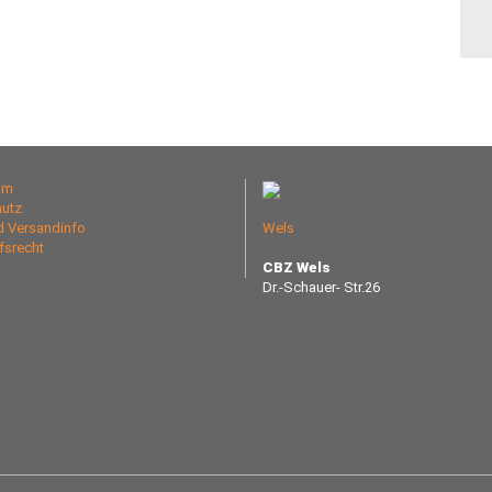
um
utz
nd Versandinfo
Wels
fsrecht
CBZ Wels
Dr.-Schauer- Str.26