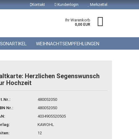
Kontakt
Kundenlogin
Merkzettel
Ihr Warenkorb
0,00 EUR
ISONARTIKEL
WEIHNACHTSEMPFEHLUNGEN
altkarte: Herzlichen Segenswunsch
ur Hochzeit
 erstellen
wort vergessen?
t.Nr.:
480052050
BN Nr.:
480052050
AN:
4034905520505
rlag:
KAWOHL
iten:
12