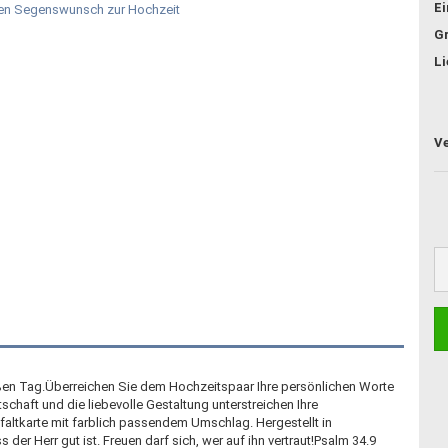
E
G
Li
ßen Tag.Überreichen Sie dem Hochzeitspaar Ihre persönlichen Worte
schaft und die liebevolle Gestaltung unterstreichen Ihre
altkarte mit farblich passendem Umschlag. Hergestellt in
er Herr gut ist. Freuen darf sich, wer auf ihn vertraut!Psalm 34.9