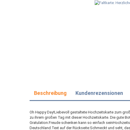
Beschreibung
Kundenrezensionen
Oh Happy Day!Liebevoll gestaltete Hochzeitskarte zum gro
zu ihrem großen Tag mit dieser Hochzeitskarte. Die gute Bot
Gratulation.Freude schenken kann so einfach seinHochzeitsf
Deutschland.Text auf der Rückseite:Schmeckt und seht, dass d