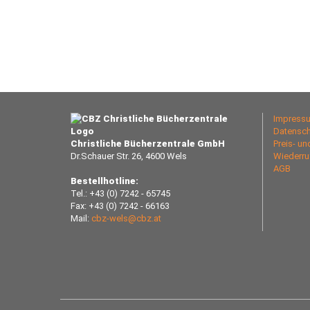
Impress
Datensch
Christliche Bücherzentrale GmbH
Preis- u
Dr.Schauer Str. 26, 4600 Wels
Wiederru
AGB
Bestellhotline:
Tel.: +43 (0) 7242 - 65745
Fax: +43 (0) 7242 - 66163
Mail:
cbz-wels@cbz.at