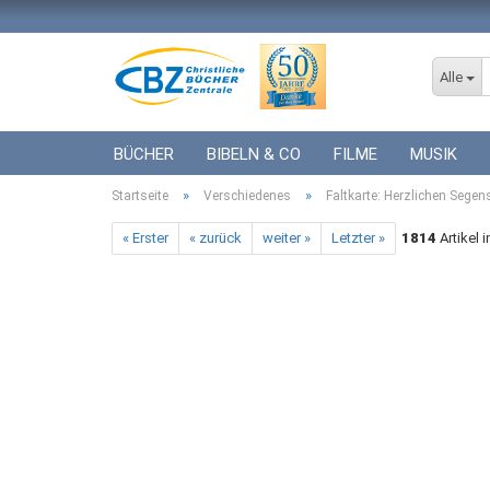
Alle
BÜCHER
BIBELN & CO
FILME
MUSIK
»
»
Startseite
ICF BÜCHER
Verschiedenes
VERSCHIEDENES
Faltkarte: Herzlichen Sege
GESCHENKE 
« Erster
« zurück
weiter »
Letzter »
1814
Artikel 