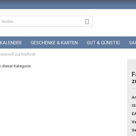
KALENDER
GESCHENKE & KARTEN
GUT & GÜNSTIG
SA
nswunsch zur Hochzeit
ZUR HOCHZEIT
GUTSCHEINE
in dieser Kategorie
F
z
Konto
Pass
Ar
IS
E
Ve
Se