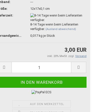
inband:
---
röße:
12x17x0,1 cm
eferzeit:
8-14 Tage wenn beim Lieferanten
verfügbar.
(Ausland abweichend)
Versandgewicht:
0,017
kg je Stück
3,00 EUR
inkl. 20% MwSt. zzgl.
Versand
AUF DEN MERKZETTEL