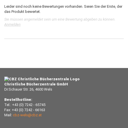
Leider sind noch keine Bewertungen vorhanden. Seien Sie der Erste, der
das Produkt bewertet.
Sie müssen angemeldet sein um eine Bewertung abgeben zu können.
Anmelden
Christliche Bücherzentrale GmbH
Dr.Schauer Str. 26, 4600 Wels
Bestellhotline:
Tel.: +43 (0) 7242 - 65745
Fax: +43 (0) 7242 - 66163
Mail:
cbz-wels@cbz.at