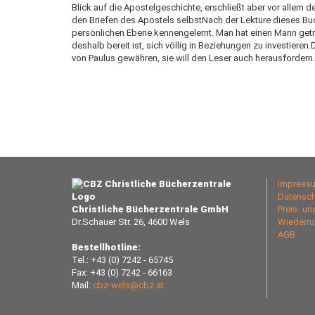
Blick auf die Apostelgeschichte, erschließt aber vor allem
den Briefen des Apostels selbstNach der Lektüre dieses Bu
persönlichen Ebene kennengelernt. Man hat einen Mann getr
deshalb bereit ist, sich völlig in Beziehungen zu investieren.
von Paulus gewähren, sie will den Leser auch herausfordern
Impress
Datensch
Christliche Bücherzentrale GmbH
Preis- u
Dr.Schauer Str. 26, 4600 Wels
Wiederru
AGB
Bestellhotline:
Tel.: +43 (0) 7242 - 65745
Fax: +43 (0) 7242 - 66163
Mail:
cbz-wels@cbz.at