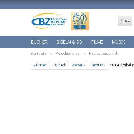
Alle
BÜCHER
BIBELN & CO
FILME
MUSIK
»
»
Startseite
ICF BÜCHER
Verschiedenes
VERSCHIEDENES
Paulus persönlich
GESCHENKE 
« Erster
« zurück
weiter »
Letzter »
1814
Artikel 