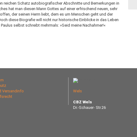
 den reichen Schatz autobiografischer Abschnitte und Bemerkungen in
ches hat man diesen Mann Gottes auf einer erfrischend neuen, sehr
offen, der seinen Herrn liebt, dem es um Menschen geht und der
Doch diese Biografie will nicht nur historische Einblicke in das Leben
. Paulus selbst schreibt mehrmals: »Seid meine Nachahmer!«
um
utz
nd Versandinfo
Wels
fsrecht
CBZ Wels
Dr.-Schauer- Str.26