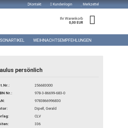
Kontakt
Kundenlogin
Merkzettel
Ihr Warenkorb
0,00 EUR
ISONARTIKEL
WEIHNACHTSEMPFEHLUNGEN
aulus persönlich
 erstellen
t.Nr.:
256683000
wort vergessen?
BN Nr.:
978-3-86699-683-0
AN:
9783866996830
tor:
Dipell, Gerald
rlag:
CLV
iten:
336