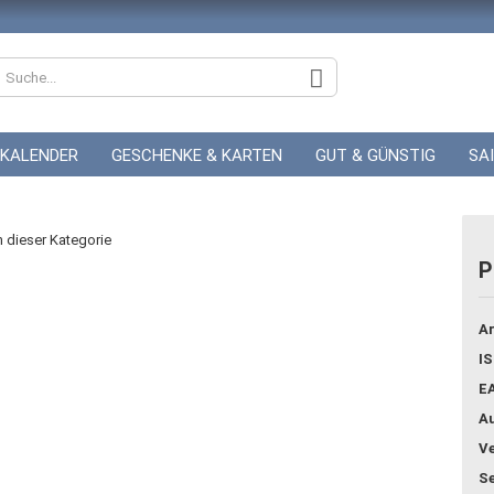
KALENDER
GESCHENKE & KARTEN
GUT & GÜNSTIG
SA
ZUR HOCHZEIT
GUTSCHEINE
in dieser Kategorie
P
Konto
Ar
Pass
IS
E
Au
Ve
Se