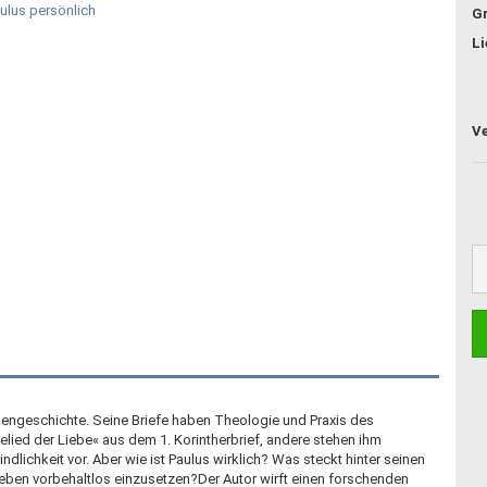
G
Li
chengeschichte. Seine Briefe haben Theologie und Praxis des
helied der Liebe« aus dem 1. Korintherbrief, andere stehen ihm
lichkeit vor. Aber wie ist Paulus wirklich? Was steckt hinter seinen
Leben vorbehaltlos einzusetzen?Der Autor wirft einen forschenden