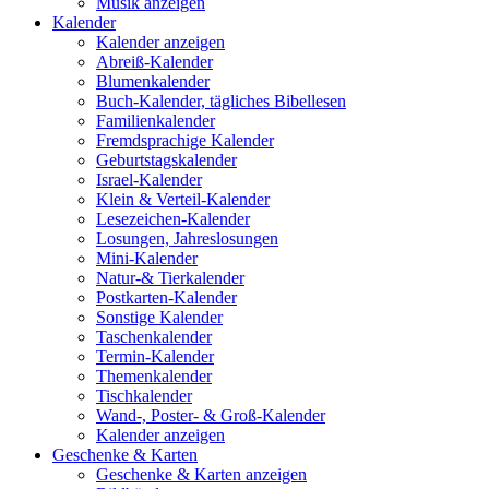
Musik anzeigen
Kalender
Kalender anzeigen
Abreiß-Kalender
Blumenkalender
Buch-Kalender, tägliches Bibellesen
Familienkalender
Fremdsprachige Kalender
Geburtstagskalender
Israel-Kalender
Klein & Verteil-Kalender
Lesezeichen-Kalender
Losungen, Jahreslosungen
Mini-Kalender
Natur-& Tierkalender
Postkarten-Kalender
Sonstige Kalender
Taschenkalender
Termin-Kalender
Themenkalender
Tischkalender
Wand-, Poster- & Groß-Kalender
Kalender anzeigen
Geschenke & Karten
Geschenke & Karten anzeigen