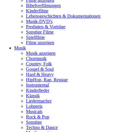
Filme anzeigen
Bibelverfilmungen
Kinderfilme
Lebensgeschichten & Dokumentationen
Musik-DVD's
Predigten & Vorträge
Sonstige Filme
Spielfilme
Filme anzeigen
Musik
Musik anzeigen
Chormusik
Country, Folk
Gospel & Soul
Hard & Heavy
HipHop, Rap, Reggae
Instrumental
Kinderlieder
Klassik
Liedermacher
Lobpreis
Musicals
Rock & Pop
Sonstige
Techno & Dance