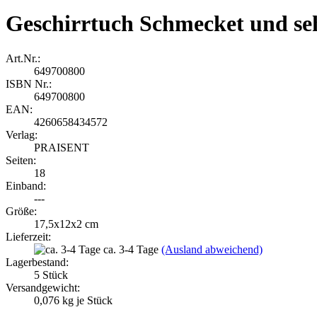
Geschirrtuch Schmecket und se
Art.Nr.:
649700800
ISBN Nr.:
649700800
EAN:
4260658434572
Verlag:
PRAISENT
Seiten:
18
Einband:
---
Größe:
17,5x12x2 cm
Lieferzeit:
ca. 3-4 Tage
(Ausland abweichend)
Lagerbestand:
5
Stück
Versandgewicht:
0,076
kg je Stück