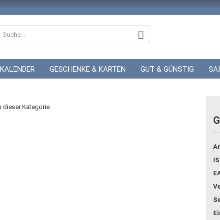
KALENDER
GESCHENKE & KARTEN
GUT & GÜNSTIG
SA
ZUR HOCHZEIT
GUTSCHEINE
in dieser Kategorie
G
Konto
Ar
Pass
IS
E
Ve
Se
E