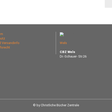
um
utz
nd Versandinfo
Wels
fsrecht
CBZ Wels
Dr.-Schauer- Str.26
© by Christliche Bücher Zentrale