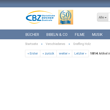
Alle
BÜCHER
BIBELN & CO
FILME
MUSIK
»
»
Startseite
ICF BÜCHER
Verschiedenes
VERSCHIEDENES
Greifling Holz
GESCHENKE 
« Erster
« zurück
weiter »
Letzter »
1814
Artikel 