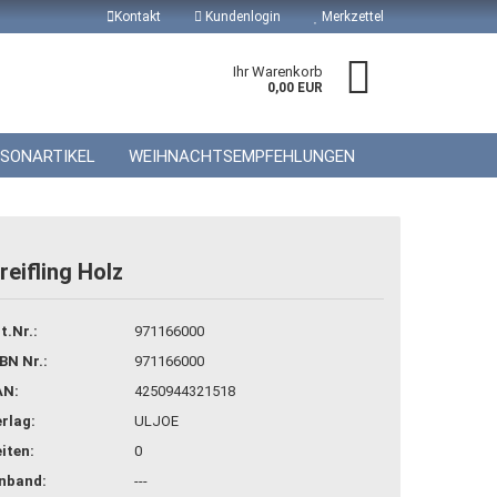
Kontakt
Kundenlogin
Merkzettel
Ihr Warenkorb
0,00 EUR
ISONARTIKEL
WEIHNACHTSEMPFEHLUNGEN
reifling Holz
 erstellen
t.Nr.:
971166000
wort vergessen?
BN Nr.:
971166000
AN:
4250944321518
rlag:
ULJOE
iten:
0
inband:
---