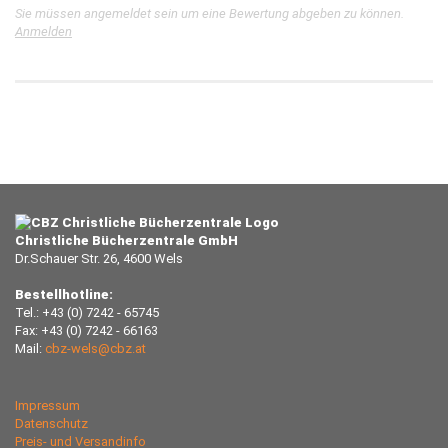
Sie müssen angemeldet sein um eine Bewertung abgeben zu können.
Anmelden
Christliche Bücherzentrale GmbH
Dr.Schauer Str. 26, 4600 Wels
Bestellhotline:
Tel.: +43 (0) 7242 - 65745
Fax: +43 (0) 7242 - 66163
Mail:
cbz-wels@cbz.at
Impressum
Datenschutz
Preis- und Versandinfo