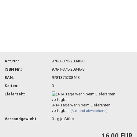
Art.Nr.:
978-1-375-20846-8
ISBN Nr.:
978-1-375-20846-8
EAN:
9781375208468
Seiten:
0
Lieferzeit:
8-14 Tage wenn beim Lieferanten
verfügbar.
(Ausland abweichend)
Versandgewicht:
0
kg je Stück
16,00 EUR