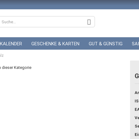
KALENDER
GESCHENKE & KARTEN
GUT & GÜNSTIG
SA
lz
ZUR HOCHZEIT
GUTSCHEINE
in dieser Kategorie
G
Konto
Ar
Pass
IS
E
Ve
Se
E