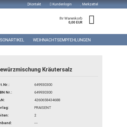
Kontakt
Kundenlogin
Merkzettel
Ihr Warenkorb
0,00 EUR
ISONARTIKEL
WEIHNACHTSEMPFEHLUNGEN
ewürzmischung Kräutersalz
 erstellen
t.Nr.:
649930300
wort vergessen?
BN Nr.:
649930300
AN:
4260658434688
rlag:
PRAISENT
iten:
2
inband:
---