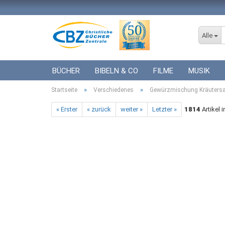
Alle
BÜCHER
BIBELN & CO
FILME
MUSIK
»
»
Startseite
ICF BÜCHER
Verschiedenes
VERSCHIEDENES
Gewürzmischung Kräutersa
GESCHENKE 
« Erster
« zurück
weiter »
Letzter »
1814
Artikel 