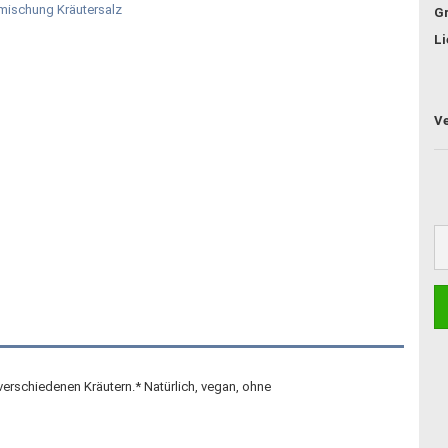
G
Li
erschiedenen Kräutern.* Natürlich, vegan, ohne