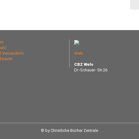
um
utz
nd Versandinfo
Wels
fsrecht
CBZ Wels
Dr.-Schauer- Str.26
© by Christliche Bücher Zentrale