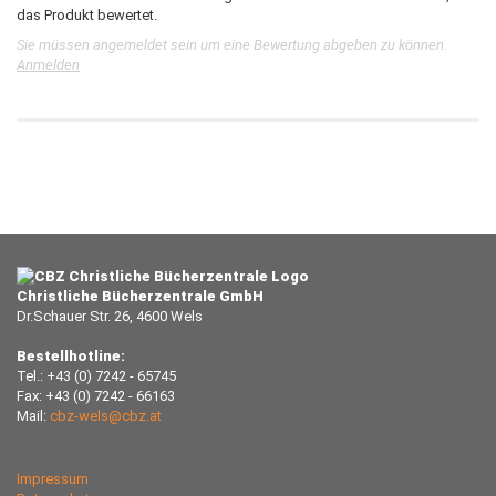
das Produkt bewertet.
Sie müssen angemeldet sein um eine Bewertung abgeben zu können.
Anmelden
Christliche Bücherzentrale GmbH
Dr.Schauer Str. 26, 4600 Wels
Bestellhotline:
Tel.: +43 (0) 7242 - 65745
Fax: +43 (0) 7242 - 66163
Mail:
cbz-wels@cbz.at
Impressum