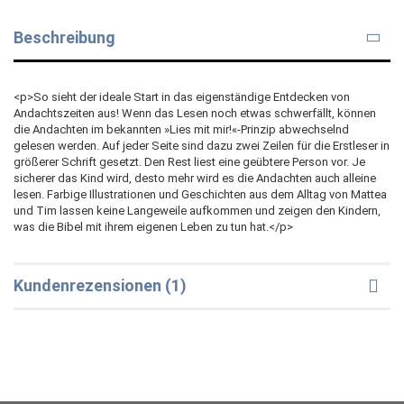
Beschreibung
<p>So sieht der ideale Start in das eigenständige Entdecken von
Andachtszeiten aus! Wenn das Lesen noch etwas schwerfällt, können
die Andachten im bekannten »Lies mit mir!«-Prinzip abwechselnd
gelesen werden. Auf jeder Seite sind dazu zwei Zeilen für die Erstleser in
größerer Schrift gesetzt. Den Rest liest eine geübtere Person vor. Je
sicherer das Kind wird, desto mehr wird es die Andachten auch alleine
lesen. Farbige Illustrationen und Geschichten aus dem Alltag von Mattea
und Tim lassen keine Langeweile aufkommen und zeigen den Kindern,
was die Bibel mit ihrem eigenen Leben zu tun hat.</p>
Kundenrezensionen (1)