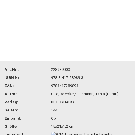
Art.Nr.:
228989000
ISBN Nr.:
978-3-417-28989-3
EAN:
9783417289893
Autor:
Otto, Wiebke / Husmann, Tanja (Illustr.)
Verlag:
BROCKHAUS
Seiten:
144
Einband:
Gb
Größe:
15x21x1,2 cm
Lieferzeit: