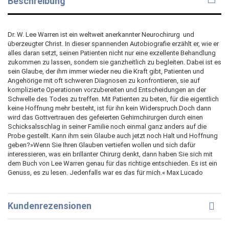
Beschreibung
Dr. W. Lee Warren ist ein weltweit anerkannter Neurochirurg  und
überzeugter Christ. In dieser spannenden Autobiografie erzählt er, wie er
alles daran setzt, seinen Patienten nicht nur eine exzellente Behandlung
zukommen zu lassen, sondern sie ganzheitlich zu begleiten. Dabei ist es
sein Glaube, der ihm immer wieder neu die Kraft gibt, Patienten und
Angehörige mit oft schweren Diagnosen zu konfrontieren, sie auf
komplizierte Operationen vorzubereiten und Entscheidungen an der
Schwelle des Todes zu treffen. Mit Patienten zu beten, für die eigentlich
keine Hoffnung mehr besteht, ist für ihn kein Widerspruch.Doch dann
wird das Gottvertrauen des gefeierten Gehirnchirurgen durch einen
Schicksalsschlag in seiner Familie noch einmal ganz anders auf die
Probe gestellt. Kann ihm sein Glaube auch jetzt noch Halt und Hoffnung
geben?»Wenn Sie Ihren Glauben vertiefen wollen und sich dafür
interessieren, was ein brillanter Chirurg denkt, dann haben Sie sich mit
dem Buch von Lee Warren genau für das richtige entschieden. Es ist ein
Genuss, es zu lesen. Jedenfalls war es das für mich.« Max Lucado
Kundenrezensionen