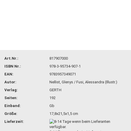
Art.Nr.:
817907000
ISBN Nr.:
978-3-95734-907-1
EAN:
9783957349071
Autor:
Nellist, Glenys / Fusi, Alessandra (Illustr.)
Verlag:
GERTH
Seiten:
192
Einband:
Gb
Größe:
17,8x21,5x1,5 cm
Lieferzeit: