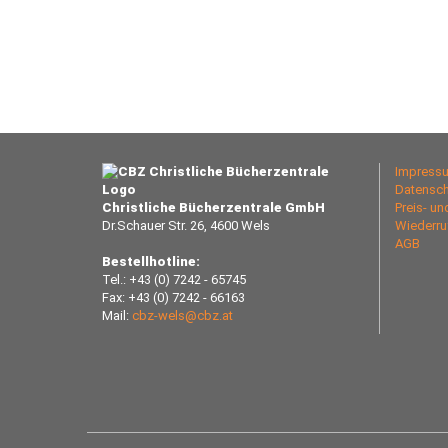
Impress
Datensch
Christliche Bücherzentrale GmbH
Preis- u
Dr.Schauer Str. 26, 4600 Wels
Wiederru
AGB
Bestellhotline:
Tel.: +43 (0) 7242 - 65745
Fax: +43 (0) 7242 - 66163
Mail:
cbz-wels@cbz.at