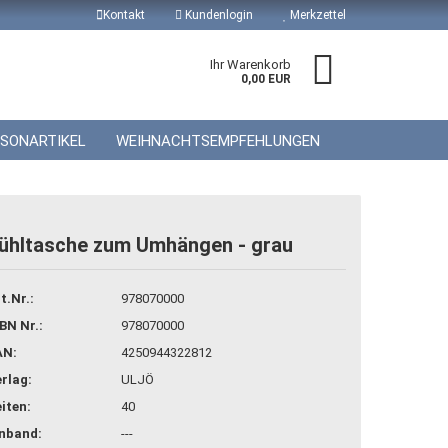
Kontakt
Kundenlogin
Merkzettel
Ihr Warenkorb
0,00 EUR
ISONARTIKEL
WEIHNACHTSEMPFEHLUNGEN
ühltasche zum Umhängen - grau
 erstellen
t.Nr.:
978070000
wort vergessen?
BN Nr.:
978070000
AN:
4250944322812
rlag:
ULJÖ
iten:
40
inband:
---