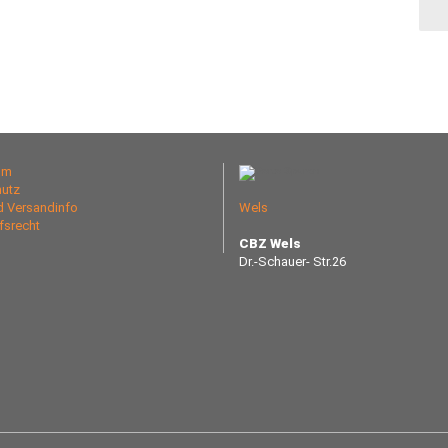
um
utz
nd Versandinfo
Wels
fsrecht
CBZ Wels
Dr.-Schauer- Str.26