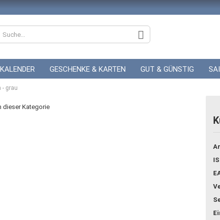
KALENDER
GESCHENKE & KARTEN
GUT & GÜNSTIG
SA
- grau
ZUR HOCHZEIT
GUTSCHEINE
in dieser Kategorie
K
Konto
Ar
Pass
IS
E
Ve
Se
E