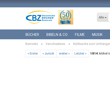
Alle
BÜCHER
BIBELN & CO
FILME
MUSIK
»
»
Startseite
ICF BÜCHER
Verschiedenes
VERSCHIEDENES
Kühltasche zum Umhängen 
GESCHENKE 
« Erster
« zurück
weiter »
Letzter »
1814
Artikel 