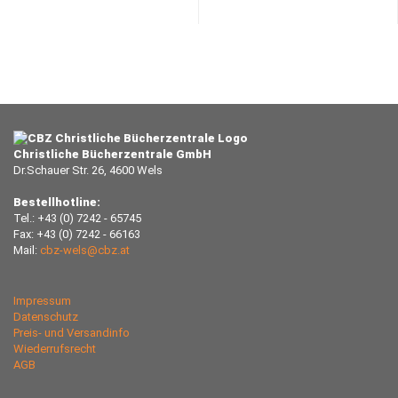
Christliche Bücherzentrale GmbH
Dr.Schauer Str. 26, 4600 Wels
Bestellhotline:
Tel.: +43 (0) 7242 - 65745
Fax: +43 (0) 7242 - 66163
Mail:
cbz-wels@cbz.at
Impressum
Datenschutz
Preis- und Versandinfo
Wiederrufsrecht
AGB