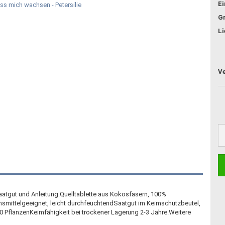
E
G
Li
aatgut und Anleitung.Quelltablette aus Kokosfasern, 100%
bensmittelgeeignet, leicht durchfeuchtendSaatgut im Keimschutzbeutel,
a. 80 PflanzenKeimfähigkeit bei trockener Lagerung 2-3 Jahre.Weitere