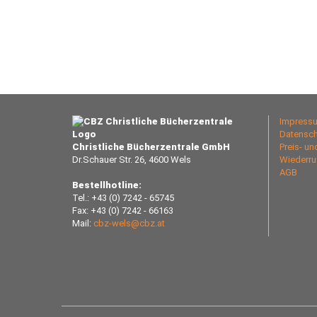
Impress
Datensch
Christliche Bücherzentrale GmbH
Preis- u
Dr.Schauer Str. 26, 4600 Wels
Wiederru
AGB
Bestellhotline:
Tel.: +43 (0) 7242 - 65745
Fax: +43 (0) 7242 - 66163
Mail:
cbz-wels@cbz.at