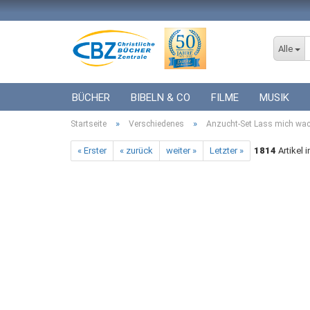
Alle
BÜCHER
BIBELN & CO
FILME
MUSIK
»
»
Startseite
ICF BÜCHER
Verschiedenes
VERSCHIEDENES
Anzucht-Set Lass mich wach
GESCHENKE 
« Erster
« zurück
weiter »
Letzter »
1814
Artikel 