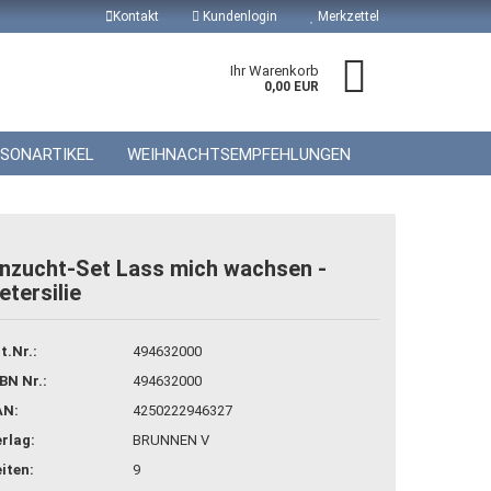
Kontakt
Kundenlogin
Merkzettel
Ihr Warenkorb
0,00 EUR
ISONARTIKEL
WEIHNACHTSEMPFEHLUNGEN
nzucht-Set Lass mich wachsen -
etersilie
 erstellen
wort vergessen?
t.Nr.:
494632000
BN Nr.:
494632000
AN:
4250222946327
rlag:
BRUNNEN V
iten:
9