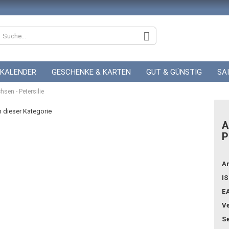
KALENDER
GESCHENKE & KARTEN
GUT & GÜNSTIG
SA
sen - Petersilie
ZUR HOCHZEIT
GUTSCHEINE
in dieser Kategorie
A
P
Konto
Pass
Ar
IS
E
Ve
Se