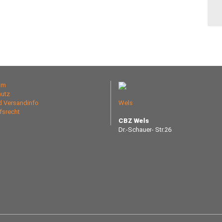
um
utz
nd Versandinfo
Wels
fsrecht
CBZ Wels
Dr.-Schauer- Str.26