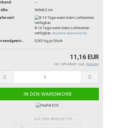
inband:
---
röße:
9x9x8,5 cm
eferzeit:
8-14 Tage wenn beim Lieferanten
verfügbar.
(Ausland abweichend)
Versandgewicht:
0,001
kg je Stück
11,16 EUR
inkl. 20% MwSt. zzgl.
Versand
AUF DEN MERKZETTEL