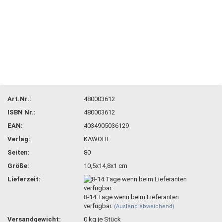
Art.Nr.:
480003612
ISBN Nr.:
480003612
EAN:
4034905036129
Verlag:
KAWOHL
Seiten:
80
Größe:
10,5x14,8x1 cm
Lieferzeit:
8-14 Tage wenn beim Lieferanten
verfügbar.
(Ausland abweichend)
Versandgewicht:
0
kg je Stück