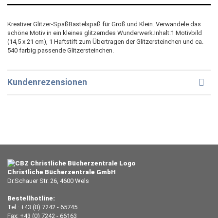
Kreativer Glitzer-SpaßBastelspaß für Groß und Klein. Verwandele das
schöne Motiv in ein kleines glitzerndes Wunderwerk.Inhalt:1 Motivbild
(14,5 x 21 cm), 1 Haftstift zum Übertragen der Glitzersteinchen und ca.
540 farbig passende Glitzersteinchen.
Kundenrezensionen
Christliche Bücherzentrale GmbH
Dr.Schauer Str. 26, 4600 Wels
Bestellhotline:
Tel.: +43 (0) 7242 - 65745
Fax: +43 (0) 7242 - 66163