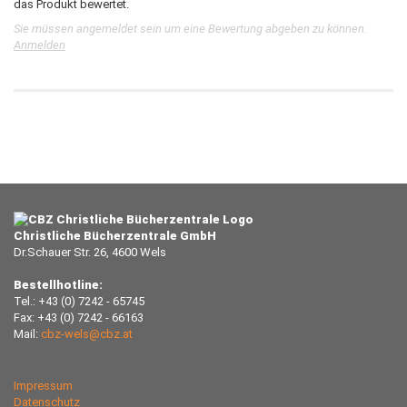
das Produkt bewertet.
Sie müssen angemeldet sein um eine Bewertung abgeben zu können.
Anmelden
Christliche Bücherzentrale GmbH
Dr.Schauer Str. 26, 4600 Wels
Bestellhotline:
Tel.: +43 (0) 7242 - 65745
Fax: +43 (0) 7242 - 66163
Mail:
cbz-wels@cbz.at
Impressum
Datenschutz