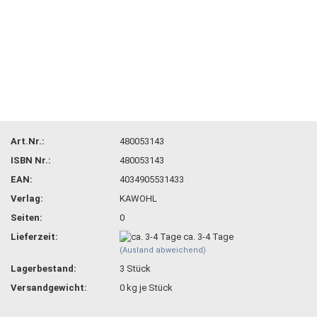
Art.Nr.:
480053143
ISBN Nr.:
480053143
EAN:
4034905531433
Verlag:
KAWOHL
Seiten:
0
Lieferzeit:
ca. 3-4 Tage
(Ausland abweichend)
Lagerbestand:
3
Stück
Versandgewicht:
0
kg je Stück