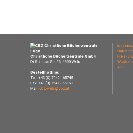
Impress
Datensch
Christliche Bücherzentrale GmbH
Preis- u
Dr.Schauer Str. 26, 4600 Wels
Wiederru
AGB
Bestellhotline:
Tel.: +43 (0) 7242 - 65745
Fax: +43 (0) 7242 - 66163
Mail:
cbz-wels@cbz.at