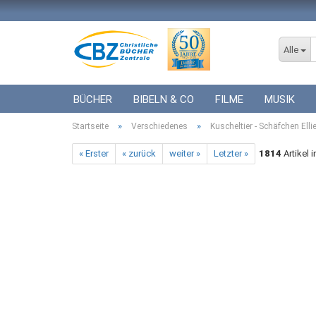
Alle
BÜCHER
BIBELN & CO
FILME
MUSIK
»
»
Startseite
ICF BÜCHER
Verschiedenes
VERSCHIEDENES
Kuscheltier - Schäfchen Elli
GESCHENKE 
« Erster
« zurück
weiter »
Letzter »
1814
Artikel 