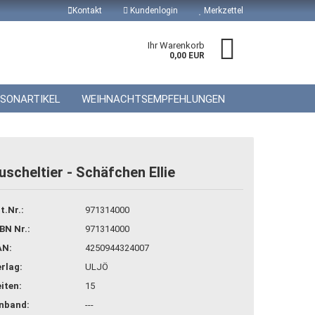
Kontakt
Kundenlogin
Merkzettel
Ihr Warenkorb
0,00 EUR
ISONARTIKEL
WEIHNACHTSEMPFEHLUNGEN
uscheltier - Schäfchen Ellie
 erstellen
t.Nr.:
971314000
wort vergessen?
BN Nr.:
971314000
AN:
4250944324007
rlag:
ULJÖ
iten:
15
inband:
---