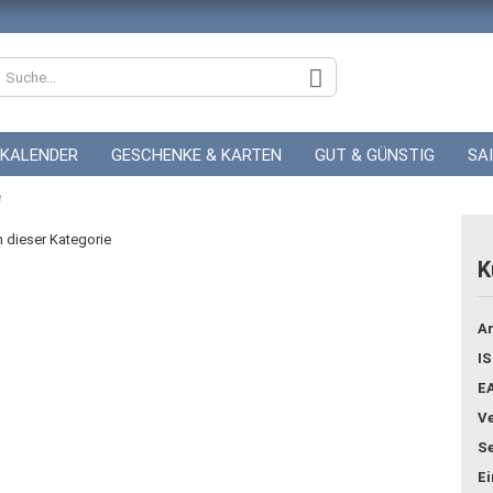
KALENDER
GESCHENKE & KARTEN
GUT & GÜNSTIG
SA
e
ZUR HOCHZEIT
GUTSCHEINE
in dieser Kategorie
K
Konto
Ar
Pass
IS
E
Ve
Se
E