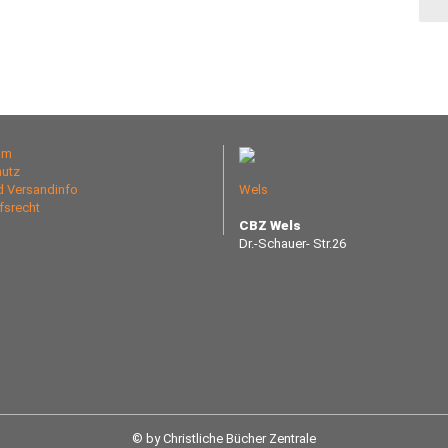
um
utz
nd Versandinfo
Wels
fsrecht
CBZ Wels
Dr.-Schauer- Str.26
© by Christliche Bücher Zentrale