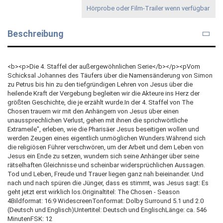
Hörprobe oder Film-Trailer wenn verfügbar
Beschreibung
<b><p>Die 4. Staffel der außergewöhnlichen Serie</b></p><pVom
Schicksal Johannes des Täufers über die Namensänderung von Simon
zu Petrus bis hin zu den tiefgründigen Lehren von Jesus über die
heilende Kraft der Vergebung begleiten wir die Akteure ins Herz der
größten Geschichte, die je erzählt wurde.In der 4. Staffel von The
Chosen trauern wir mit den Anhängern von Jesus über einen
unaussprechlichen Verlust, gehen mit ihnen die sprichwörtliche
Extrameile", erleben, wie die Pharisäer Jesus beseitigen wollen und
werden Zeugen eines eigentlich unmöglichen Wunders.Während sich
die religiösen Führer verschwören, um der Arbeit und dem Leben von
Jesus ein Ende zu setzen, wundern sich seine Anhänger über seine
rätselhaften Gleichnisse und scheinbar widersprüchlichen Aussagen.
Tod und Leben, Freude und Trauer liegen ganz nah beieinander. Und
nach und nach spüren die Jünger, dass es stimmt, was Jesus sagt: Es
geht jetzt erst wirklich los.Originaltitel: The Chosen - Season
4Bildformat: 16:9 WidescreenTonformat: Dolby Surround 5.1 und 2.0
(Deutsch und Englisch)Untertitel: Deutsch und EnglischLänge: ca. 546
MinutenFSK: 12