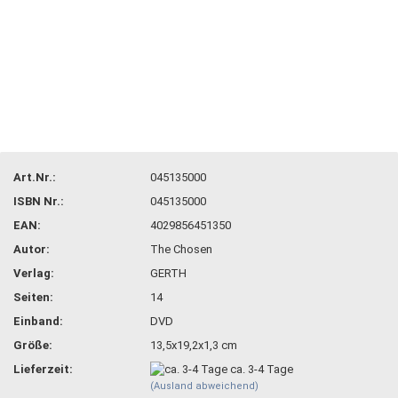
Art.Nr.:
045135000
ISBN Nr.:
045135000
EAN:
4029856451350
Autor:
The Chosen
Verlag:
GERTH
Seiten:
14
Einband:
DVD
Größe:
13,5x19,2x1,3 cm
Lieferzeit:
ca. 3-4 Tage
(Ausland abweichend)