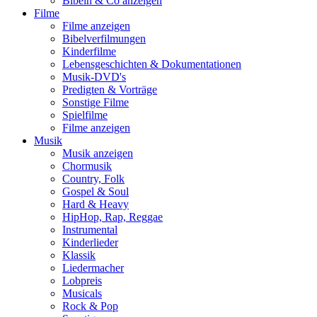
Bibeln & Co anzeigen
Filme
Filme anzeigen
Bibelverfilmungen
Kinderfilme
Lebensgeschichten & Dokumentationen
Musik-DVD's
Predigten & Vorträge
Sonstige Filme
Spielfilme
Filme anzeigen
Musik
Musik anzeigen
Chormusik
Country, Folk
Gospel & Soul
Hard & Heavy
HipHop, Rap, Reggae
Instrumental
Kinderlieder
Klassik
Liedermacher
Lobpreis
Musicals
Rock & Pop