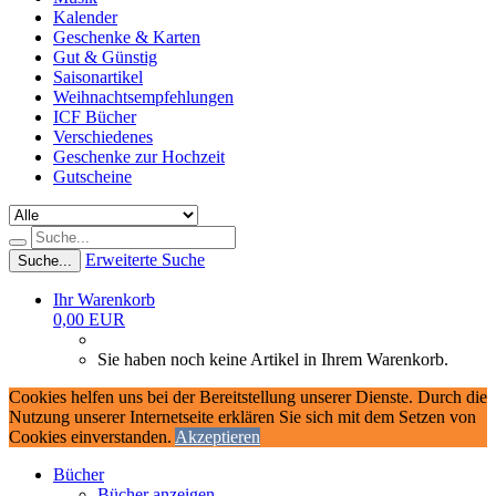
Kalender
Geschenke & Karten
Gut & Günstig
Saisonartikel
Weihnachtsempfehlungen
ICF Bücher
Verschiedenes
Geschenke zur Hochzeit
Gutscheine
Erweiterte Suche
Suche...
Ihr Warenkorb
0,00 EUR
Sie haben noch keine Artikel in Ihrem Warenkorb.
Cookies helfen uns bei der Bereitstellung unserer Dienste. Durch die
Nutzung unserer Internetseite erklären Sie sich mit dem Setzen von
Cookies einverstanden.
Akzeptieren
Bücher
Bücher anzeigen