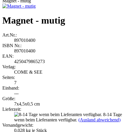
Magnet - mutig
Magnet - mutig
Art.Nr.:
897010400
ISBN Nr.:
897010400
EAN:
4250479865273
Verlag:
COME & SEE
Seiten:
7
Einband:
---
Größe:
7x4,5x0,5 cm
Lieferzeit:
8-14 Tage
wenn beim Lieferanten verfügbar.
(Ausland abweichend)
Versandgewicht:
0,028
kg je Stück