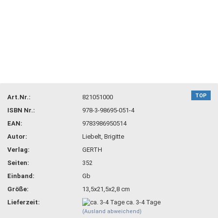
TOP
Art.Nr.:
821051000
ISBN Nr.:
978-3-98695-051-4
EAN:
9783986950514
Autor:
Liebelt, Brigitte
Verlag:
GERTH
Seiten:
352
Einband:
Gb
Größe:
13,5x21,5x2,8 cm
Lieferzeit:
ca. 3-4 Tage
(Ausland abweichend)