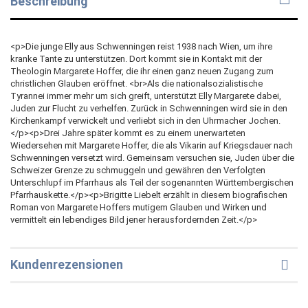
Beschreibung
<p>Die junge Elly aus Schwenningen reist 1938 nach Wien, um ihre
kranke Tante zu unterstützen. Dort kommt sie in Kontakt mit der
Theologin Margarete Hoffer, die ihr einen ganz neuen Zugang zum
christlichen Glauben eröffnet. <br>Als die nationalsozialistische
Tyrannei immer mehr um sich greift, unterstützt Elly Margarete dabei,
Juden zur Flucht zu verhelfen. Zurück in Schwenningen wird sie in den
Kirchenkampf verwickelt und verliebt sich in den Uhrmacher Jochen.
</p><p>Drei Jahre später kommt es zu einem unerwarteten
Wiedersehen mit Margarete Hoffer, die als Vikarin auf Kriegsdauer nach
Schwenningen versetzt wird. Gemeinsam versuchen sie, Juden über die
Schweizer Grenze zu schmuggeln und gewähren den Verfolgten
Unterschlupf im Pfarrhaus als Teil der sogenannten Württembergischen
Pfarrhauskette.</p><p>Brigitte Liebelt erzählt in diesem biografischen
Roman von Margarete Hoffers mutigem Glauben und Wirken und
vermittelt ein lebendiges Bild jener herausfordernden Zeit.</p>
Kundenrezensionen