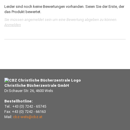
Leider sind noch keine Bewertungen vorhanden. Seien Sie der Erste, der
das Produkt bewertet.
Sie müssen angemeldet sein um eine Bewertung abgeben zu können.
Anmelden
Christliche Bücherzentrale GmbH
Dr.Schauer Str. 26, 4600 Wels
Bestellhotline:
Tel.: +43 (0) 7242 - 65745
Fax: +43 (0) 7242 - 66163
Mail:
cbz-wels@cbz.at