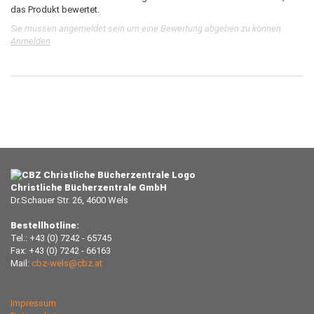
das Produkt bewertet.
Sie müssen angemeldet sein um eine Bewertung abgeben zu können.
Anmelden
Christliche Bücherzentrale GmbH
Dr.Schauer Str. 26, 4600 Wels
Bestellhotline:
Tel.: +43 (0) 7242 - 65745
Fax: +43 (0) 7242 - 66163
Mail:
cbz-wels@cbz.at
Impressum