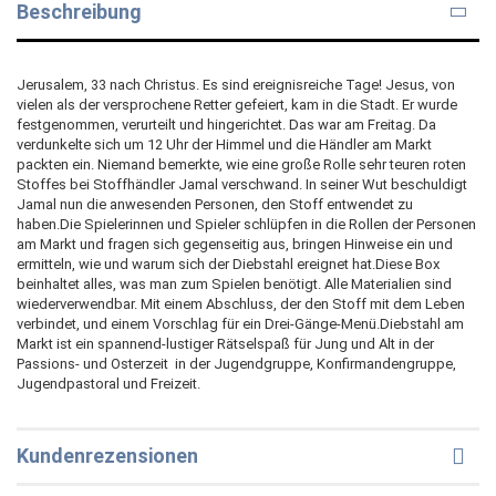
Beschreibung
Jerusalem, 33 nach Christus. Es sind ereignisreiche Tage! Jesus, von
vielen als der versprochene Retter gefeiert, kam in die Stadt. Er wurde
festgenommen, verurteilt und hingerichtet. Das war am Freitag. Da
verdunkelte sich um 12 Uhr der Himmel und die Händler am Markt
packten ein. Niemand bemerkte, wie eine große Rolle sehr teuren roten
Stoffes bei Stoffhändler Jamal verschwand. In seiner Wut beschuldigt
Jamal nun die anwesenden Personen, den Stoff entwendet zu
haben.Die Spielerinnen und Spieler schlüpfen in die Rollen der Personen
am Markt und fragen sich gegenseitig aus, bringen Hinweise ein und
ermitteln, wie und warum sich der Diebstahl ereignet hat.Diese Box
beinhaltet alles, was man zum Spielen benötigt. Alle Materialien sind
wiederverwendbar. Mit einem Abschluss, der den Stoff mit dem Leben
verbindet, und einem Vorschlag für ein Drei-Gänge-Menü.Diebstahl am
Markt ist ein spannend-lustiger Rätselspaß für Jung und Alt in der
Passions- und Osterzeit  in der Jugendgruppe, Konfirmandengruppe,
Jugendpastoral und Freizeit.
Kundenrezensionen