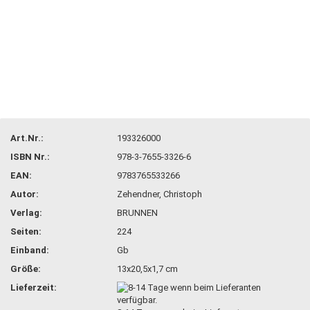
Art.Nr.:
193326000
ISBN Nr.:
978-3-7655-3326-6
EAN:
9783765533266
Autor:
Zehendner, Christoph
Verlag:
BRUNNEN
Seiten:
224
Einband:
Gb
Größe:
13x20,5x1,7 cm
Lieferzeit: