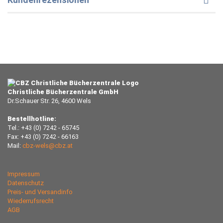
Christliche Bücherzentrale GmbH
Dr.Schauer Str. 26, 4600 Wels
Bestellhotline:
Tel.: +43 (0) 7242 - 65745
Fax: +43 (0) 7242 - 66163
Mail:
cbz-wels@cbz.at
Impressum
Datenschutz
Preis- und Versandinfo
Wiederrufsrecht
AGB