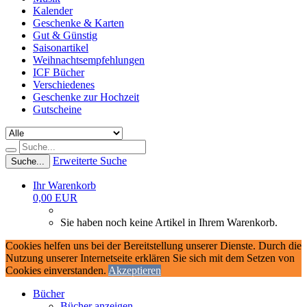
Kalender
Geschenke & Karten
Gut & Günstig
Saisonartikel
Weihnachtsempfehlungen
ICF Bücher
Verschiedenes
Geschenke zur Hochzeit
Gutscheine
Erweiterte Suche
Suche...
Ihr Warenkorb
0,00 EUR
Sie haben noch keine Artikel in Ihrem Warenkorb.
Cookies helfen uns bei der Bereitstellung unserer Dienste. Durch die
Nutzung unserer Internetseite erklären Sie sich mit dem Setzen von
Cookies einverstanden.
Akzeptieren
Bücher
Bücher anzeigen