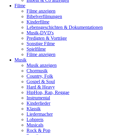
Bibeln & Co anzeigen
Filme
Filme anzeigen
Bibelverfilmungen
Kinderfilme
Lebensgeschichten & Dokumentationen
Musik-DVD's
Predigten & Vorträge
Sonstige Filme
Spielfilme
Filme anzeigen
Musik
Musik anzeigen
Chormusik
Country, Folk
Gospel & Soul
Hard & Heavy
HipHop, Rap, Reggae
Instrumental
Kinderlieder
Klassik
Liedermacher
Lobpreis
Musicals
Rock & Pop