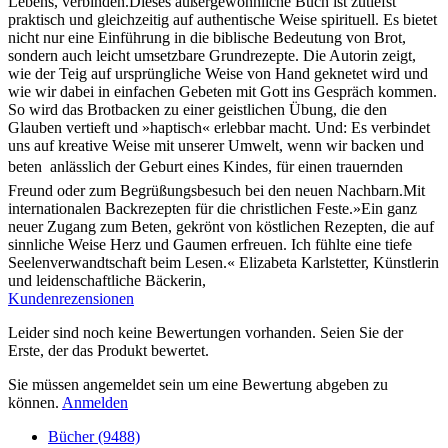
Lebens, verbinden.Dieses außergewöhnliche Buch ist zutiefst
praktisch und gleichzeitig auf authentische Weise spirituell. Es bietet
nicht nur eine Einführung in die biblische Bedeutung von Brot,
sondern auch leicht umsetzbare Grundrezepte. Die Autorin zeigt,
wie der Teig auf ursprüngliche Weise von Hand geknetet wird und
wie wir dabei in einfachen Gebeten mit Gott ins Gespräch kommen.
So wird das Brotbacken zu einer geistlichen Übung, die den
Glauben vertieft und »haptisch« erlebbar macht. Und: Es verbindet
uns auf kreative Weise mit unserer Umwelt, wenn wir backen und
beten  anlässlich der Geburt eines Kindes, für einen trauernden
Freund oder zum Begrüßungsbesuch bei den neuen Nachbarn.Mit
internationalen Backrezepten für die christlichen Feste.»Ein ganz
neuer Zugang zum Beten, gekrönt von köstlichen Rezepten, die auf
sinnliche Weise Herz und Gaumen erfreuen. Ich fühlte eine tiefe
Seelenverwandtschaft beim Lesen.« Elizabeta Karlstetter, Künstlerin
und leidenschaftliche Bäckerin,
Kundenrezensionen
Leider sind noch keine Bewertungen vorhanden. Seien Sie der
Erste, der das Produkt bewertet.
Sie müssen angemeldet sein um eine Bewertung abgeben zu
können.
Anmelden
Bücher (9488)