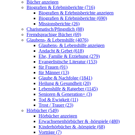
Bücher anzeigen
Biografien & Erlebnisberichte (716)
Biografien & Erlebnisberichte anzeigen
Biografien & Erlebnisberichte (690)
Missionsberichte (26)
Charismatisch/Pfingstlich (88)
Fremdsprachige Bücher (69)
Glaubens- & Lebenshilfe (4076)
Glaubens- & Lebenshilfe anzeigen
Andacht & Gebet (618)
Ehe, Familie & Erziehung (279)
Evangelistische Literatur (153)
für Frauen (91)
für Männer (13)
Glaube & Nachfolge (1841)
Heilung & Gesundheit (20)
Lebenshilfe & Ratgeber (1145)
Senioren & Generation+ (3)
Tod & Ewigkeit (11)
Trost / Trauer (23)
Hörbücher (549)
Hörbücher anzeigen
Erwachsenenhörbücher & -hörspiele (480)
Kinderhörbücher & -hörspiele (68)
Vorträge (7)