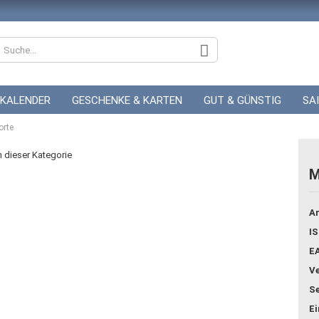
KALENDER
GESCHENKE & KARTEN
GUT & GÜNSTIG
SA
orte
ZUR HOCHZEIT
GUTSCHEINE
in dieser Kategorie
M
Konto
Ar
Pass
IS
E
Ve
Se
E