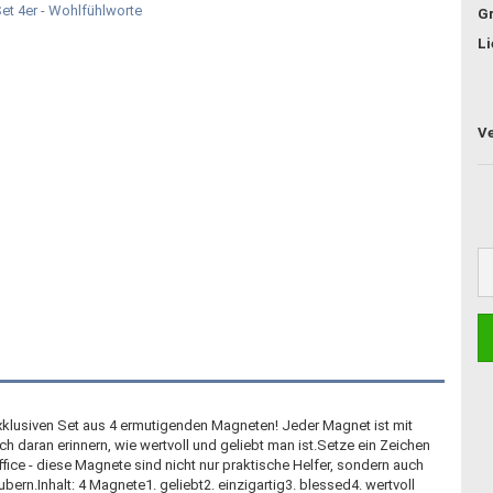
G
Li
xklusiven Set aus 4 ermutigenden Magneten! Jeder Magnet ist mit
ch daran erinnern, wie wertvoll und geliebt man ist.Setze ein Zeichen
ice - diese Magnete sind nicht nur praktische Helfer, sondern auch
ubern.Inhalt: 4 Magnete1. geliebt2. einzigartig3. blessed4. wertvoll