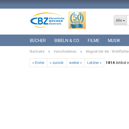
Alle
BÜCHER
BIBELN & CO
FILME
MUSIK
»
»
Startseite
ICF BÜCHER
Verschiedenes
VERSCHIEDENES
Magnet-Set 4er - Wohlfühlw
GESCHENKE 
« Erster
« zurück
weiter »
Letzter »
1814
Artikel 