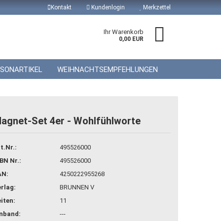
Kontakt
Kundenlogin
Merkzettel
Ihr Warenkorb
0,00 EUR
ISONARTIKEL
WEIHNACHTSEMPFEHLUNGEN
agnet-Set 4er - Wohlfühlworte
 erstellen
t.Nr.:
495526000
wort vergessen?
BN Nr.:
495526000
AN:
4250222955268
rlag:
BRUNNEN V
iten:
11
inband:
---