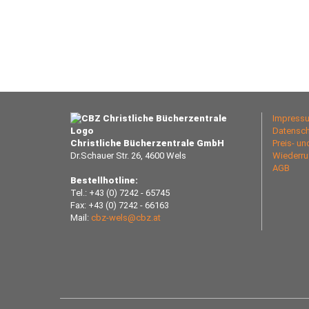
Impress
Datensch
Christliche Bücherzentrale GmbH
Preis- u
Dr.Schauer Str. 26, 4600 Wels
Wiederru
AGB
Bestellhotline:
Tel.: +43 (0) 7242 - 65745
Fax: +43 (0) 7242 - 66163
Mail:
cbz-wels@cbz.at