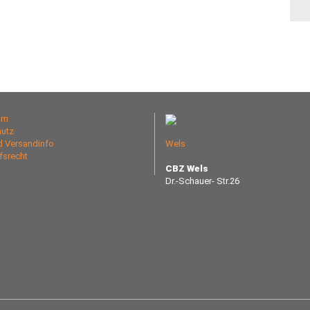
um
utz
nd Versandinfo
Wels
fsrecht
CBZ Wels
Dr.-Schauer- Str.26