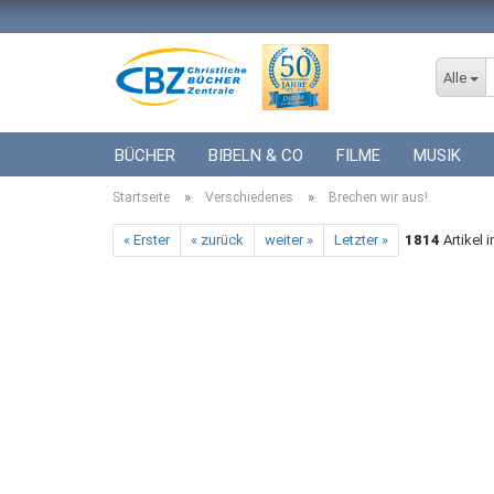
Alle
BÜCHER
BIBELN & CO
FILME
MUSIK
»
»
Startseite
ICF BÜCHER
Verschiedenes
VERSCHIEDENES
Brechen wir aus!
GESCHENKE 
« Erster
« zurück
weiter »
Letzter »
1814
Artikel 