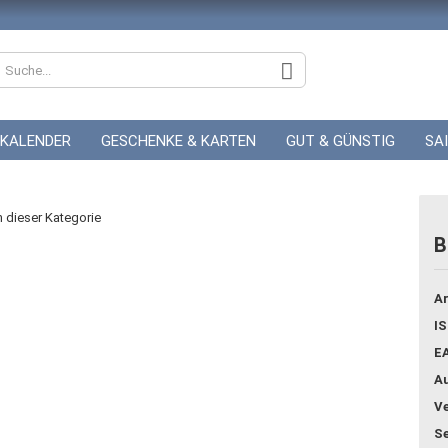
KALENDER
GESCHENKE & KARTEN
GUT & GÜNSTIG
SA
ZUR HOCHZEIT
GUTSCHEINE
in dieser Kategorie
B
Konto
Ar
Pass
IS
E
Au
Ve
Se