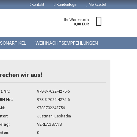
Kontakt
Kundenlogin
Merkzettel
Ihr Warenkorb
0,00 EUR
ISONARTIKEL
WEIHNACHTSEMPFEHLUNGEN
rechen wir aus!
 erstellen
t.Nr.:
978-3-7022-4275-6
wort vergessen?
BN Nr.:
978-3-7022-4275-6
AN:
9783702242756
tor:
Justman, Leokadia
rlag:
VERLAGSANS
iten:
0