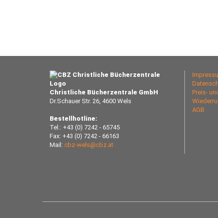
Impress
Datensch
Christliche Bücherzentrale GmbH
Preis- u
Dr.Schauer Str. 26, 4600 Wels
Wiederru
AGB
Bestellhotline:
Tel.: +43 (0) 7242 - 65745
Fax: +43 (0) 7242 - 66163
Mail:
cbz-wels@cbz.at