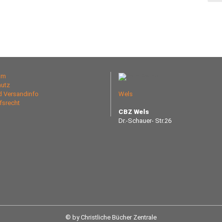
um
utz
nd Versandinfo
Wels
fsrecht
CBZ Wels
Dr.-Schauer- Str.26
© by Christliche Bücher Zentrale