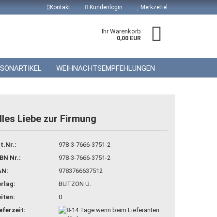
Kontakt
Kundenlogin
Merkzettel
Ihr Warenkorb
0,00 EUR
ISONARTIKEL
WEIHNACHTSEMPFEHLUNGEN
lles Liebe zur Firmung
 erstellen
t.Nr.:
978-3-7666-3751-2
wort vergessen?
BN Nr.:
978-3-7666-3751-2
AN:
9783766637512
rlag:
BUTZON U.
iten:
0
eferzeit: