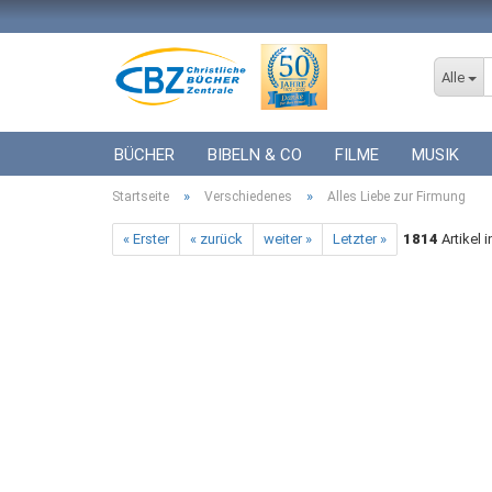
Alle
BÜCHER
BIBELN & CO
FILME
MUSIK
»
»
Startseite
ICF BÜCHER
Verschiedenes
VERSCHIEDENES
Alles Liebe zur Firmung
GESCHENKE 
« Erster
« zurück
weiter »
Letzter »
1814
Artikel 