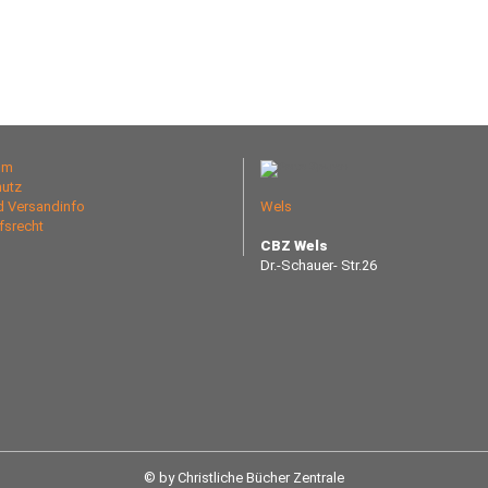
um
utz
nd Versandinfo
Wels
fsrecht
CBZ Wels
Dr.-Schauer- Str.26
© by Christliche Bücher Zentrale