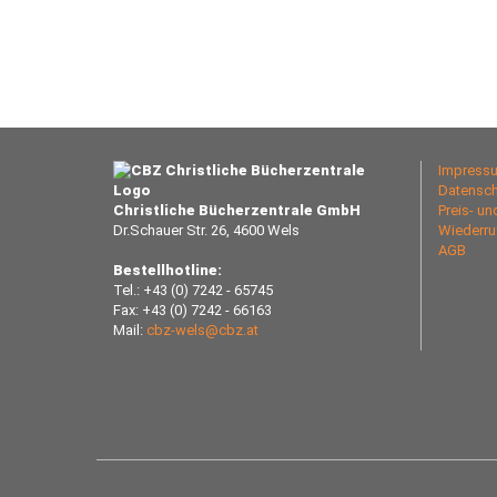
Impress
Datensch
Christliche Bücherzentrale GmbH
Preis- u
Dr.Schauer Str. 26, 4600 Wels
Wiederru
AGB
Bestellhotline:
Tel.: +43 (0) 7242 - 65745
Fax: +43 (0) 7242 - 66163
Mail:
cbz-wels@cbz.at