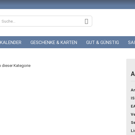
KALENDER
GESCHENKE & KARTEN
GUT & GÜNSTIG
SA
ZUR HOCHZEIT
GUTSCHEINE
in dieser Kategorie
A
Konto
Ar
Pass
IS
E
Ve
Se
Li