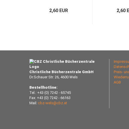
2,60 EUR
2,60 
Impress
Datensch
Christliche Bücherzentrale GmbH
Preis- u
Dr.Schauer Str. 26, 4600 Wels
Wiederru
AGB
Bestellhotline:
Tel.: +43 (0) 7242 - 65745
Fax: +43 (0) 7242 - 66163
Mail:
cbz-wels@cbz.at