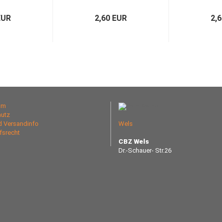
EUR
2,60 EUR
2,
um
utz
nd Versandinfo
Wels
fsrecht
CBZ Wels
Dr.-Schauer- Str.26