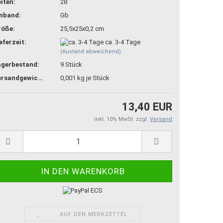
iten:
28
inband:
Gb
röße:
25,5x25x0,2 cm
eferzeit:
ca. 3-4 Tage
(Ausland abweichend)
agerbestand:
9
Stück
Versandgewicht:
0,001
kg je Stück
13,40 EUR
inkl. 10% MwSt. zzgl.
Versand
AUF DEN MERKZETTEL