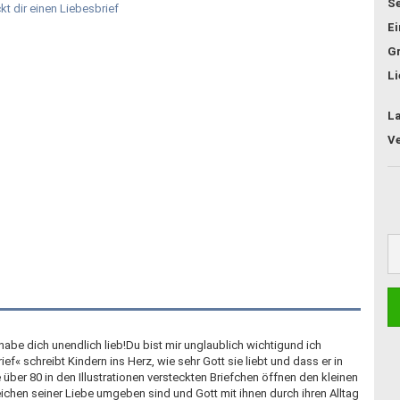
Se
E
G
Li
L
habe dich unendlich lieb!Du bist mir unglaublich wichtigund ich
f« schreibt Kindern ins Herz, wie sehr Gott sie liebt und dass er in
 über 80 in den Illustrationen versteckten Briefchen öffnen den kleinen
ichen seiner Liebe umgeben sind und Gott mit ihnen durch ihren Alltag