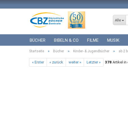
Alle
BÜCHER
BIBELN & CO
FILME
MUSIK
»
»
»
Startseite
ICF BÜCHER
Bücher
VERSCHIEDENES
Kinder- & Jugendbücher
GESCHENKE 
ab 2 b
« Erster
« zurück
weiter »
Letzter »
378
Artikel in