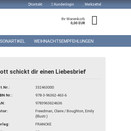
Kontakt
Kundenlogin
Merkzettel
Ihr Warenkorb
0,00 EUR
ISONARTIKEL
WEIHNACHTSEMPFEHLUNGEN
ott schickt dir einen Liebesbrief
 erstellen
t.Nr.:
332463000
wort vergessen?
BN Nr.:
978-3-96362-463-6
AN:
9783963624636
tor:
Freedman, Claire / Boughton, Emily
(Illustr.)
rlag:
FRANCKE