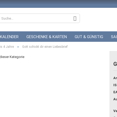
KALENDER
GESCHENKE & KARTEN
GUT & GÜNSTIG
SA
»
ZUR HOCHZEIT
is 4 Jahre
Gott schickt dir einen Liebesbrief
GUTSCHEINE
 dieser Kategorie
G
Konto
Ar
Pass
IS
E
Au
Ve