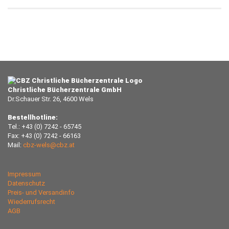
Christliche Bücherzentrale GmbH
Dr.Schauer Str. 26, 4600 Wels
Bestellhotline:
Tel.: +43 (0) 7242 - 65745
Fax: +43 (0) 7242 - 66163
Mail:
cbz-wels@cbz.at
Impressum
Datenschutz
Preis- und Versandinfo
Wiederrufsrecht
AGB