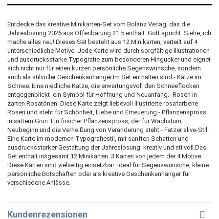
Entdecke das kreative Minikarten-Set vom Bolanz Verlag, das die
Jahreslosung 2026 aus Offenbarung 21:5 enthält: Gott spricht: Siehe, ich
mache alles neu! Dieses Set besteht aus 12 Minikarten, verteilt auf 4
unterschiedliche Motive. Jede Karte wird durch sorgfältige Illustrationen
und ausdrucksstarke Typografie zum besonderen Hingucker und eignet
sich nicht nur für einen kurzen persönliche Segenswünsche, sondern
auch als stilvoller Geschenkanhänger.Im Set enthalten sind:- Katze im
Schnee: Eine niedliche Katze, die erwartungsvoll den Schneeflocken
entgegenblickt  ein Symbol für Hoffnung und Neuanfang.- Rosen in
zarten Rosatönen: Diese Karte zeigt liebevoll illustrierte rosafarbene
Rosen und steht für Schönheit, Liebe und Erneuerung.- Pflanzenspross
in sattem Grün: Ein frischer Pflanzenspross, der für Wachstum,
Neubeginn und die Verheißung von Veränderung steht.- Fatzer alive-Stil:
Eine Karte im modernen Typografiestil, mit sanften Schatten und
ausdrucksstarker Gestaltung der Jahreslosung  kreativ und stilvoll.Das
Set enthält insgesamt 12 Minikarten  3 Karten von jedem der 4 Motive.
Diese Karten sind vielseitig einsetzbar: ideal für Segenswünsche, kleine
persönliche Botschaften oder als kreative Geschenkanhänger für
verschiedene Anlässe.
Kundenrezensionen