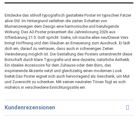
Entdecke das stilvoll typografisch gestaltete Poster im typischen Fatzer
alive-Stil. Im Hintergrund verleihen die zarten Schatten von
Blumenzweigen dem Design eine harmonische und beruhigende
Wirkung. Das A3-Poster präsentiert die Jahreslosung 2026 aus
Offenbarung 21:5: Gott spricht: Siehe, ich mache alles neu!Dieser Vers
bringt Hoffnung und den Glauben an Erneuerung zum Ausdruck. Er lädt
dich ein, darauf zu vertrauen, dass auch in schwierigen Zeiten
Veränderung möglich ist. Die Gestaltung des Posters unterstreicht diese
Botschaft durch klare Typografie und eine dezente, natürliche Ästhetik.
Ein ideales Accessoire für dein Zuhause oder dein Büro, das
inspirierende Akzente setzt und gleichzeitig einen modernen Look
bietet.Das Poster eignet sich auch hervorragend als Geschenk, um Mut
und Zuversicht zu schenken. Mit seinen neutralen Tönen fügt es sich
mühelos in verschiedene Einrichtungsstile ein.
Kundenrezensionen