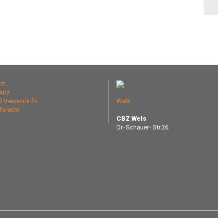
um
utz
nd Versandinfo
Wels
fsrecht
CBZ Wels
Dr.-Schauer- Str.26