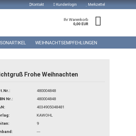
Kontakt
Kundenlogin
Merkzettel
Ihr Warenkorb
0,00 EUR
ISONARTIKEL
WEIHNACHTSEMPFEHLUNGEN
ichtgruß Frohe Weihnachten
 erstellen
t.Nr.:
480004848
wort vergessen?
BN Nr.:
480004848
AN:
4034905048481
rlag:
KAWOHL
iten:
9
inband:
---