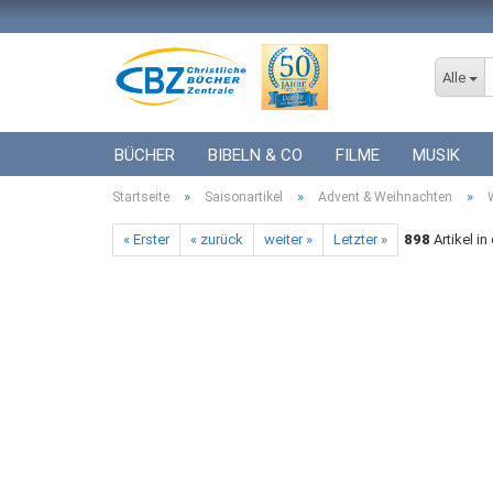
Alle
BÜCHER
BIBELN & CO
FILME
MUSIK
»
»
»
Startseite
ICF BÜCHER
Saisonartikel
VERSCHIEDENES
Advent & Weihnachten
GESCHENKE 
« Erster
« zurück
weiter »
Letzter »
898
Artikel in