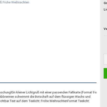
G
Li
schung!Ein kleiner Lichtgruß mit einer passenden Faltkarte (Format 9 x
im Abbrennen schwimmt die Botschaft auf dem flüssigen Wachs und
sichtbar.Text auf dem Teelicht: Frohe WeihnachtenFormat Teelicht: