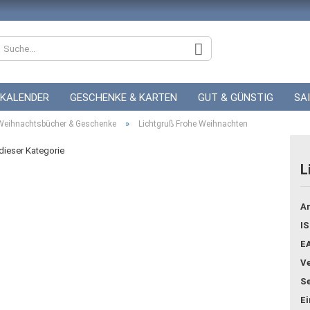
KALENDER
GESCHENKE & KARTEN
GUT & GÜNSTIG
SA
»
ZUR HOCHZEIT
Weihnachtsbücher & Geschenke
GUTSCHEINE
Lichtgruß Frohe Weihnachten
 dieser Kategorie
L
Konto
Ar
Pass
IS
E
Ve
Se
E