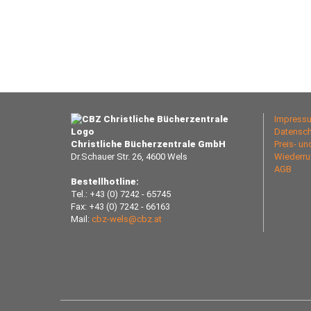
Impress
Datensch
Christliche Bücherzentrale GmbH
Preis- u
Dr.Schauer Str. 26, 4600 Wels
Wiederru
AGB
Bestellhotline:
Tel.: +43 (0) 7242 - 65745
Fax: +43 (0) 7242 - 66163
Mail:
cbz-wels@cbz.at