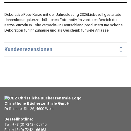
Dekorative Foto-Kerze mit der Jahreslosung 2026Liebevoll gestaltete
Jahreslosungskerze:- hübsches Fotomotiv im vorderen Bereich der
Kerze- einzeln in Folie verpackt- in Deutschland produziertEine schöne
Dekoration für Ihr Zuhause und als Geschenk für viele Anlässe
Kundenrezensionen
Christliche Bücherzentrale GmbH
Dr.Schauer Str. 26, 4600 Wels
Bestellhotline:
Tel.: +43 (0) 7242 - 65745
Fax: +43 (0) 7242 - 66163