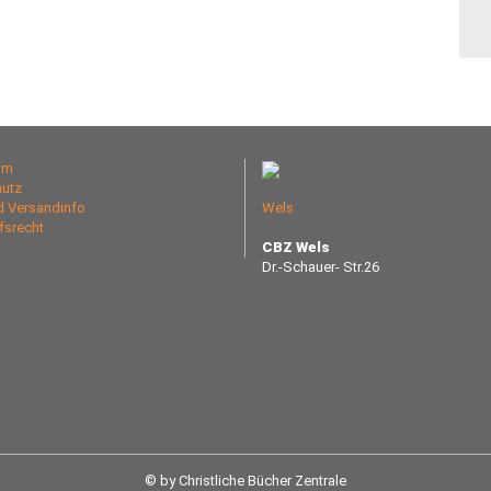
um
utz
nd Versandinfo
Wels
fsrecht
CBZ Wels
Dr.-Schauer- Str.26
© by Christliche Bücher Zentrale