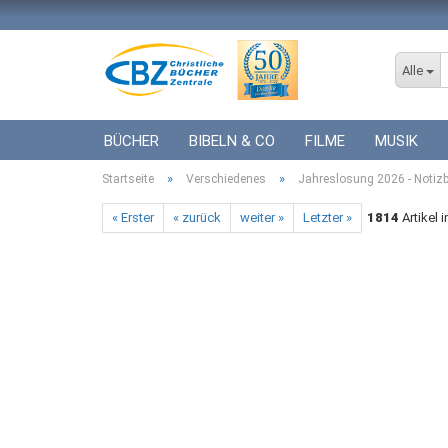
Alle
BÜCHER
BIBELN & CO
FILME
MUSIK
»
»
Startseite
ICF BÜCHER
Verschiedenes
VERSCHIEDENES
Jahreslosung 2026 - Notizb
GESCHENKE 
« Erster
« zurück
weiter »
Letzter »
1814
Artikel 