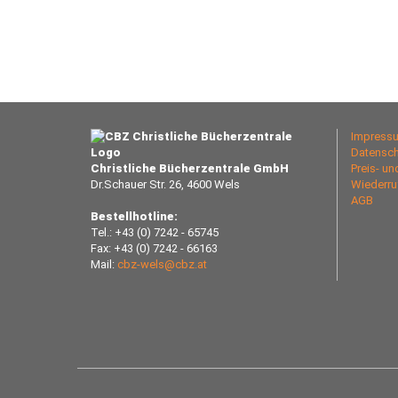
Impress
Datensch
Christliche Bücherzentrale GmbH
Preis- u
Dr.Schauer Str. 26, 4600 Wels
Wiederru
AGB
Bestellhotline:
Tel.: +43 (0) 7242 - 65745
Fax: +43 (0) 7242 - 66163
Mail:
cbz-wels@cbz.at