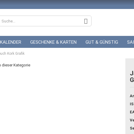
KALENDER
GESCHENKE & KARTEN
GUT & GÜNSTIG
SA
uch Kork Grafik
ZUR HOCHZEIT
GUTSCHEINE
in dieser Kategorie
J
G
Konto
Pass
Ar
IS
E
Ve
Se