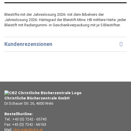
Bleistifte mit der Jahreslosung 2026- mit dem Bibelvers der
Jahreslosung 2026- Härtegrad der Bleistift-Mine: HB mittlere Härte- jeder
Bleistift mit Radiergummi- in Geschenkverpackung mit je 5 Bleistiften
Kundenrezensionen
Christliche Bücherzentrale GmbH
Dr.Schauer Str. 26, 4600 Wels
Bestellhotline:
Tel.: +43 (0) 7242 - 65745
Fax: +43 (0) 7242 - 66163
Mail:
cbz-wels@cbz.at