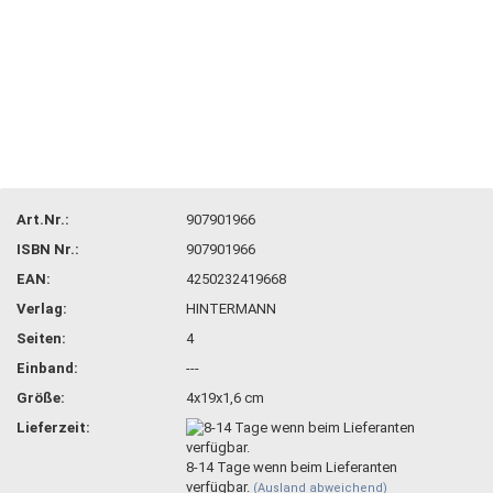
Art.Nr.:
907901966
ISBN Nr.:
907901966
EAN:
4250232419668
Verlag:
HINTERMANN
Seiten:
4
Einband:
---
Größe:
4x19x1,6 cm
Lieferzeit:
8-14 Tage wenn beim Lieferanten
verfügbar.
(Ausland abweichend)