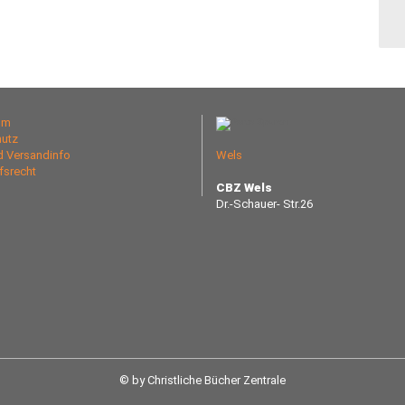
um
utz
nd Versandinfo
Wels
fsrecht
CBZ Wels
Dr.-Schauer- Str.26
© by Christliche Bücher Zentrale