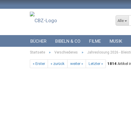
Alle
BÜCHER
BIBELN & CO
FILME
MUSIK
»
»
Startseite
ICF BÜCHER
Verschiedenes
VERSCHIEDENES
Jahreslosung 2026 - Bleisti
GESCHENKE 
« Erster
« zurück
weiter »
Letzter »
1814
Artikel 