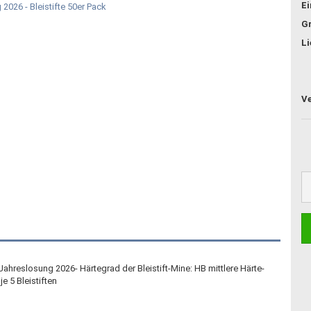
E
G
Li
Jahreslosung 2026- Härtegrad der Bleistift-Mine: HB mittlere Härte-
e 5 Bleistiften