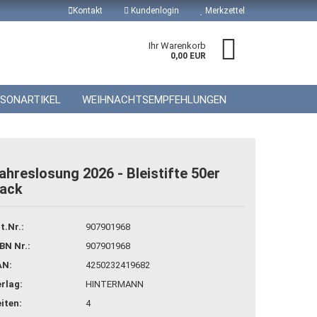
Kontakt
Kundenlogin
Merkzettel
Ihr Warenkorb
0,00 EUR
ISONARTIKEL
WEIHNACHTSEMPFEHLUNGEN
ahreslosung 2026 - Bleistifte 50er
ack
 erstellen
wort vergessen?
t.Nr.:
907901968
BN Nr.:
907901968
AN:
4250232419682
rlag:
HINTERMANN
iten:
4