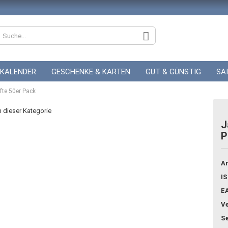
KALENDER
GESCHENKE & KARTEN
GUT & GÜNSTIG
SA
fte 50er Pack
ZUR HOCHZEIT
GUTSCHEINE
in dieser Kategorie
J
P
Konto
Pass
Ar
IS
E
Ve
Se