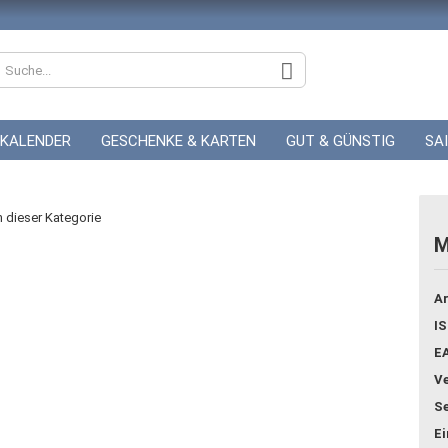
KALENDER
GESCHENKE & KARTEN
GUT & GÜNSTIG
SA
ZUR HOCHZEIT
GUTSCHEINE
in dieser Kategorie
M
Konto
Ar
Pass
IS
E
Ve
Se
E