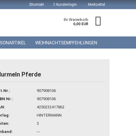
Kontakt
Kundenlogin
Merkzettel
Ihr Warenkorb
0,00 EUR
ISONARTIKEL
WEIHNACHTSEMPFEHLUNGEN
urmeln Pferde
 erstellen
t.Nr.:
907908106
wort vergessen?
BN Nr.:
907908106
AN:
4250232417862
rlag:
HINTERMANN
iten:
3
inband:
---