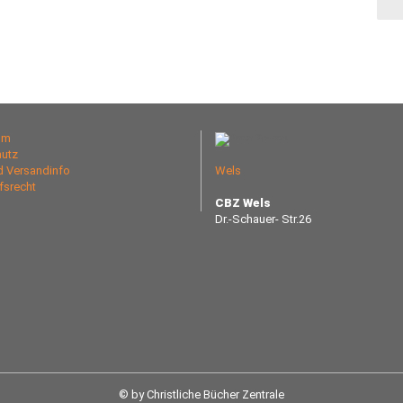
um
utz
nd Versandinfo
Wels
fsrecht
CBZ Wels
Dr.-Schauer- Str.26
© by Christliche Bücher Zentrale