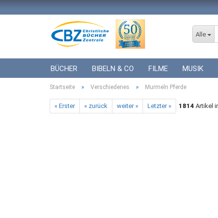
Alle
BÜCHER
BIBELN & CO
FILME
MUSIK
»
»
Startseite
ICF BÜCHER
Verschiedenes
VERSCHIEDENES
Murmeln Pferde
GESCHENKE 
« Erster
« zurück
weiter »
Letzter »
1814
Artikel 