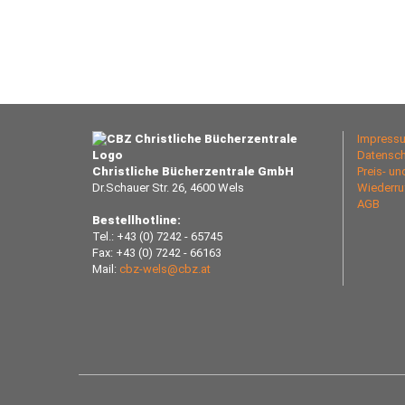
Impress
Datensch
Christliche Bücherzentrale GmbH
Preis- u
Dr.Schauer Str. 26, 4600 Wels
Wiederru
AGB
Bestellhotline:
Tel.: +43 (0) 7242 - 65745
Fax: +43 (0) 7242 - 66163
Mail:
cbz-wels@cbz.at