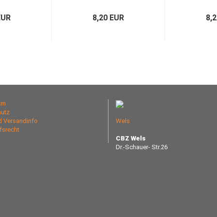
EUR
8,20 EUR
8,
um
utz
nd Versandinfo
Wels
fsrecht
CBZ Wels
Dr.-Schauer- Str.26