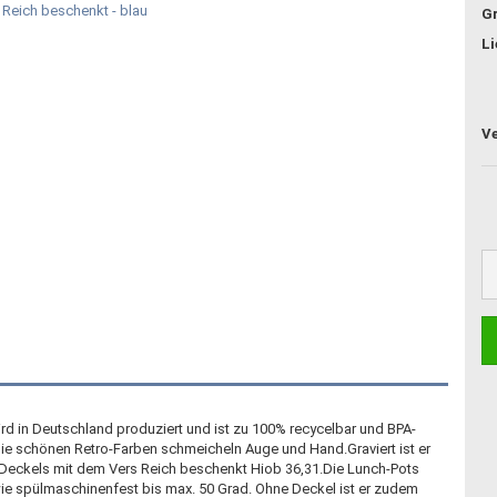
G
Li
d in Deutschland produziert und ist zu 100% recycelbar und BPA-
 die schönen Retro-Farben schmeicheln Auge und Hand.Graviert ist er
Deckels mit dem Vers Reich beschenkt Hiob 36,31.Die Lunch-Pots
owie spülmaschinenfest bis max. 50 Grad. Ohne Deckel ist er zudem