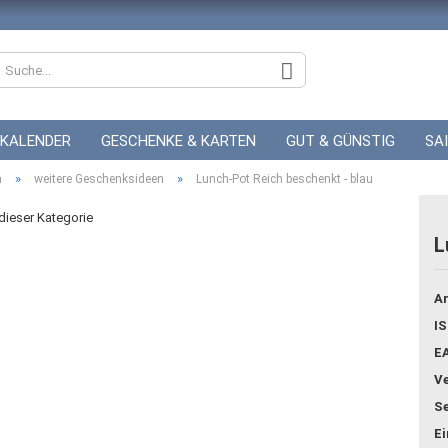
KALENDER
GESCHENKE & KARTEN
GUT & GÜNSTIG
SA
»
»
n
ZUR HOCHZEIT
weitere Geschenksideen
GUTSCHEINE
Lunch-Pot Reich beschenkt - blau
 dieser Kategorie
L
Konto
Ar
Pass
IS
E
Ve
Se
E