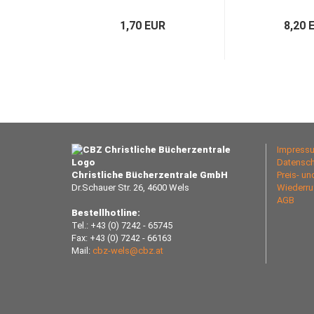
1,70 EUR
8,20 
Impress
Datensch
Christliche Bücherzentrale GmbH
Preis- u
Dr.Schauer Str. 26, 4600 Wels
Wiederru
AGB
Bestellhotline:
Tel.: +43 (0) 7242 - 65745
Fax: +43 (0) 7242 - 66163
Mail:
cbz-wels@cbz.at