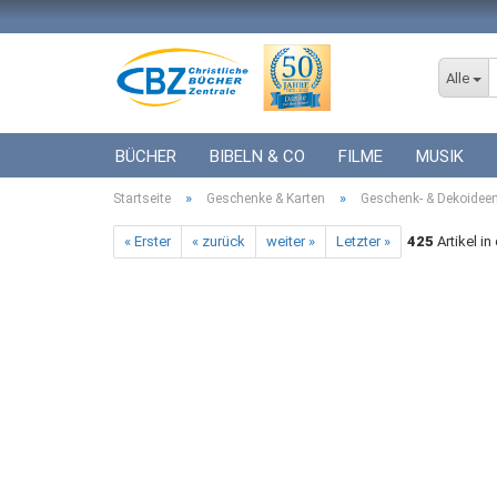
Alle
BÜCHER
BIBELN & CO
FILME
MUSIK
»
»
Startseite
ICF BÜCHER
Geschenke & Karten
VERSCHIEDENES
Geschenk- & Dekoidee
GESCHENKE 
« Erster
« zurück
weiter »
Letzter »
425
Artikel in