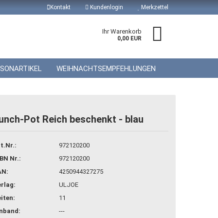
Kontakt
Kundenlogin
Merkzettel
Ihr Warenkorb
0,00 EUR
ISONARTIKEL
WEIHNACHTSEMPFEHLUNGEN
unch-Pot Reich beschenkt - blau
 erstellen
t.Nr.:
972120200
wort vergessen?
BN Nr.:
972120200
AN:
4250944327275
rlag:
ULJOE
iten:
11
inband:
---