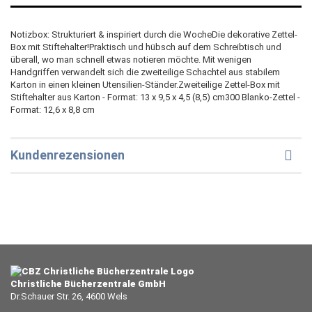
Notizbox: Strukturiert & inspiriert durch die WocheDie dekorative Zettel-
Box mit Stiftehalter!Praktisch und hübsch auf dem Schreibtisch und
überall, wo man schnell etwas notieren möchte. Mit wenigen
Handgriffen verwandelt sich die zweiteilige Schachtel aus stabilem
Karton in einen kleinen Utensilien-Ständer.Zweiteilige Zettel-Box mit
Stiftehalter aus Karton - Format: 13 x 9,5 x 4,5 (8,5) cm300 Blanko-Zettel -
Format: 12,6 x 8,8 cm
Kundenrezensionen
Christliche Bücherzentrale GmbH
Dr.Schauer Str. 26, 4600 Wels