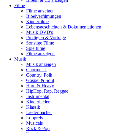
Bibeln & Co anzeigen
Filme
Filme anzeigen
Bibelverfilmungen
Kinderfilme
Lebensgeschichten & Dokumentationen
Musik-DVD's
Predigten & Vorträge
Sonstige Filme
Spielfilme
Filme anzeigen
Musik
Musik anzeigen
Chormusik
Country, Folk
Gospel & Soul
Hard & Heavy
HipHop, Rap, Reggae
Instrumental
Kinderlieder
Klassik
Liedermacher
Lobpreis
Musicals
Rock & Pop