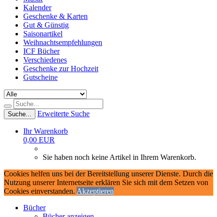
Kalender
Geschenke & Karten
Gut & Günstig
Saisonartikel
Weihnachtsempfehlungen
ICF Bücher
Verschiedenes
Geschenke zur Hochzeit
Gutscheine
Erweiterte Suche
Suche...
Ihr Warenkorb
0,00 EUR
Sie haben noch keine Artikel in Ihrem Warenkorb.
Cookies helfen uns bei der Bereitstellung unserer Dienste. Durch die
Nutzung unserer Internetseite erklären Sie sich mit dem Setzen von
Cookies einverstanden.
Akzeptieren
Bücher
Bücher anzeigen